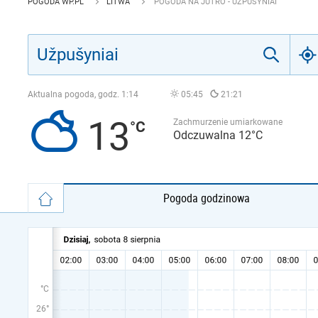
POGODA WP.PL
LITWA
POGODA NA JUTRO - UŽPUŠYNIAI
Aktualna pogoda, godz.
1:14
05:45
21:21
13
Zachmurzenie umiarkowane
Odczuwalna 12°C
Pogoda godzinowa
°C
26°