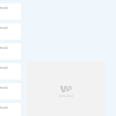
tność:
tność:
tność:
tność:
tność:
tność: