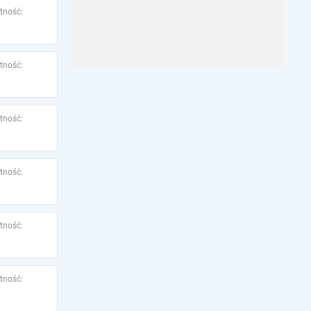
tność:
tność:
tność:
tność:
tność:
tność: