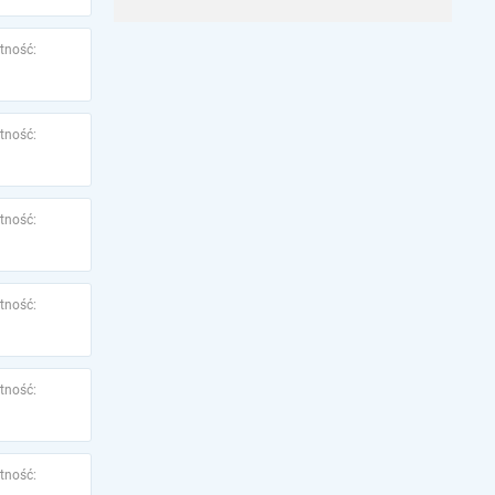
tność:
tność:
tność:
tność:
tność:
tność: