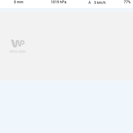
0 mm
1019 hPa
77%
5 km/h