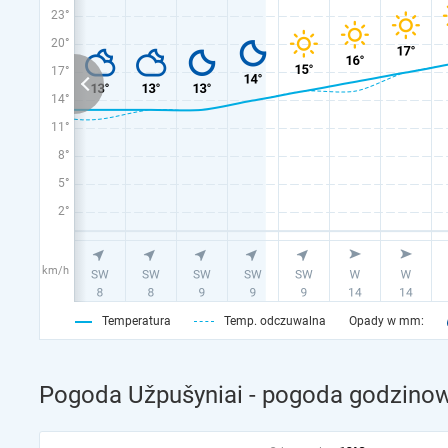
23°
20°
17°
14°
11°
8°
5°
2°
km/h
Temperatura
Temp. odczuwalna
Opady w mm:
Pogoda Užpušyniai - pogoda godzinow