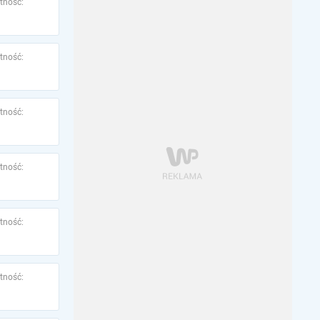
tność:
tność:
tność:
tność:
tność:
tność: