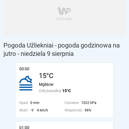
Pogoda Užliekniai - pogoda godzinowa na
jutro
- niedziela 9 sierpnia
00:00
15°C
Mgliście
Odczuwalna
15°C
Opad:
0 mm
Ciśnienie:
1022 hPa
Wiatr:
4 km/h
Wilgotność:
96%
01:00