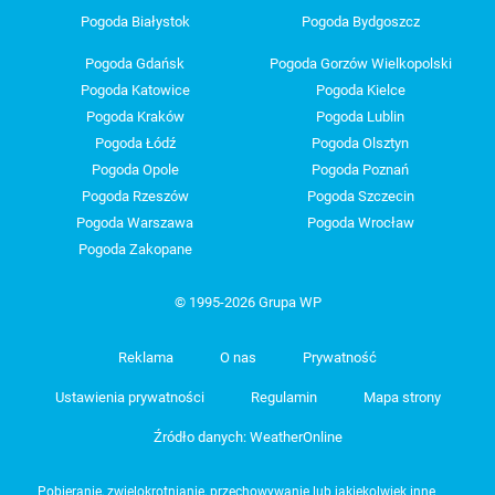
Pogoda Białystok
Pogoda Bydgoszcz
Pogoda Gdańsk
Pogoda Gorzów Wielkopolski
Pogoda Katowice
Pogoda Kielce
Pogoda Kraków
Pogoda Lublin
Pogoda Łódź
Pogoda Olsztyn
Pogoda Opole
Pogoda Poznań
Pogoda Rzeszów
Pogoda Szczecin
Pogoda Warszawa
Pogoda Wrocław
Pogoda Zakopane
© 1995-2026 Grupa WP
Reklama
O nas
Prywatność
Ustawienia prywatności
Regulamin
Mapa strony
Źródło danych: WeatherOnline
Pobieranie, zwielokrotnianie, przechowywanie lub jakiekolwiek inne