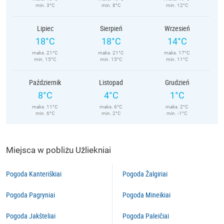
min. 3°C
min. 8°C
min. 12°C
Lipiec
Sierpień
Wrzesień
18°C
18°C
14°C
maks. 21°C
maks. 21°C
maks. 17°C
min. 15°C
min. 15°C
min. 11°C
Październik
Listopad
Grudzień
8°C
4°C
1°C
maks. 11°C
maks. 6°C
maks. 2°C
min. 6°C
min. 2°C
min. -1°C
Miejsca w pobliżu Užliekniai
Pogoda Kanteriškiai
Pogoda Žalgiriai
Pogoda Pagryniai
Pogoda Mineikiai
Pogoda Jakšteliai
Pogoda Paleičiai