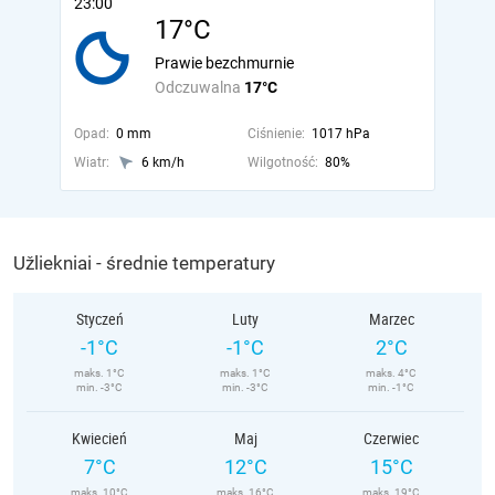
23:00
17°C
Prawie bezchmurnie
Odczuwalna
17°C
Opad:
0 mm
Ciśnienie:
1017 hPa
Wiatr:
6 km/h
Wilgotność:
80%
Užliekniai - średnie temperatury
Styczeń
Luty
Marzec
-1°C
-1°C
2°C
maks. 1°C
maks. 1°C
maks. 4°C
min. -3°C
min. -3°C
min. -1°C
Kwiecień
Maj
Czerwiec
7°C
12°C
15°C
maks. 10°C
maks. 16°C
maks. 19°C