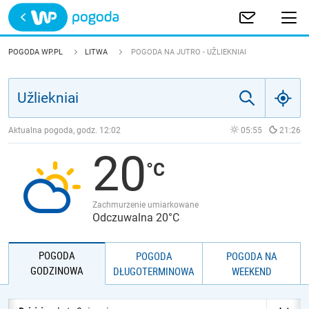
Trwa ładowanie
POLSKA
POGODA WP.PL
LITWA
POGODA NA JUTRO - UŽLIEKNIAI
EUROPA
ŚWIAT
Aktualna pogoda, godz.
12:02
05:55
21:26
20
JAKOŚĆ POWIETRZA
Zachmurzenie umiarkowane
Odczuwalna 20°C
POGODA
POGODA
POGODA NA
GODZINOWA
DŁUGOTERMINOWA
WEEKEND