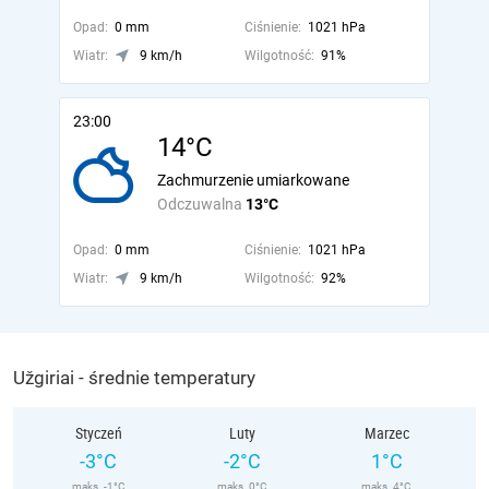
Opad:
0 mm
Ciśnienie:
1021 hPa
Wiatr:
9 km/h
Wilgotność:
91%
23:00
14°C
Zachmurzenie umiarkowane
Odczuwalna
13°C
Opad:
0 mm
Ciśnienie:
1021 hPa
Wiatr:
9 km/h
Wilgotność:
92%
Užgiriai - średnie temperatury
Styczeń
Luty
Marzec
-3°C
-2°C
1°C
maks. -1°C
maks. 0°C
maks. 4°C