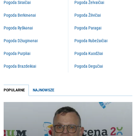
Pogoda Siraičiai
Pogoda Želvaičiai
Pogoda Berkinėnai
Pogoda Žilvičiai
Pogoda Ryškėnai
Pogoda Paragai
Pogoda Džiuginėnai
Pogoda Rubežaičiai
Pogoda Purpliai
Pogoda Kuodžiai
Pogoda Brazdeikiai
Pogoda Degučiai
POPULARNE
NAJNOWSZE