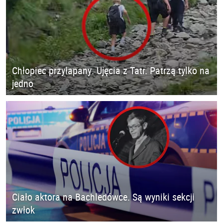
Chłopiec przyłapany. Ujęcia z Tatr. Patrzą tylko na
jedno
Ciało aktora na Bachledówce. Są wyniki sekcji
zwłok