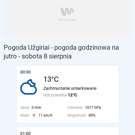
Pogoda Užgiriai - pogoda godzinowa na
jutro
- sobota 8 sierpnia
00:00
13°C
Zachmurzenie umiarkowane
Odczuwalna
12°C
Opad:
0 mm
Ciśnienie:
1017 hPa
Wiatr:
11 km/h
Wilgotność:
89%
01:00