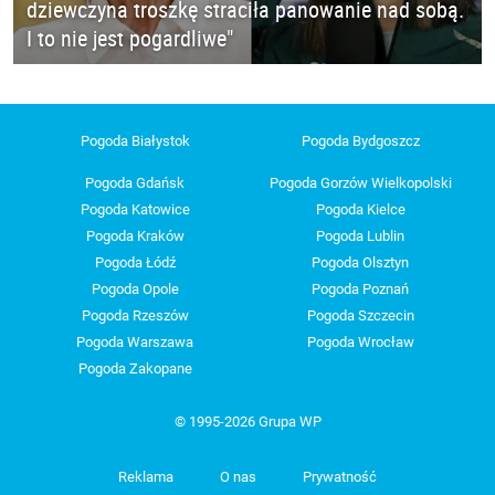
dziewczyna troszkę straciła panowanie nad sobą.
I to nie jest pogardliwe"
Pogoda Białystok
Pogoda Bydgoszcz
Pogoda Gdańsk
Pogoda Gorzów Wielkopolski
Pogoda Katowice
Pogoda Kielce
Pogoda Kraków
Pogoda Lublin
Pogoda Łódź
Pogoda Olsztyn
Pogoda Opole
Pogoda Poznań
Pogoda Rzeszów
Pogoda Szczecin
Pogoda Warszawa
Pogoda Wrocław
Pogoda Zakopane
© 1995-2026 Grupa WP
Reklama
O nas
Prywatność