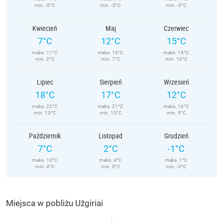
min. -5°C
min. -5°C
min. -3°C
Kwiecień
Maj
Czerwiec
7°C
12°C
15°C
maks. 11°C
maks. 16°C
maks. 19°C
min. 2°C
min. 7°C
min. 10°C
Lipiec
Sierpień
Wrzesień
18°C
17°C
12°C
maks. 22°C
maks. 21°C
maks. 16°C
min. 13°C
min. 13°C
min. 9°C
Październik
Listopad
Grudzień
7°C
2°C
-1°C
maks. 10°C
maks. 4°C
maks. 1°C
min. 4°C
min. 0°C
min. -3°C
Miejsca w pobliżu Užgiriai