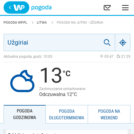
Trwa ładowanie
POLSKA
POGODA WP.PL
LITWA
POGODA NA JUTRO - UŽGIRIAI
EUROPA
ŚWIAT
Aktualna pogoda, godz.
10:03
05:47
21:29
13
JAKOŚĆ POWIETRZA
Zachmurzenie umiarkowane
Odczuwalna 12°C
POGODA
POGODA
POGODA NA
GODZINOWA
DŁUGOTERMINOWA
WEEKEND