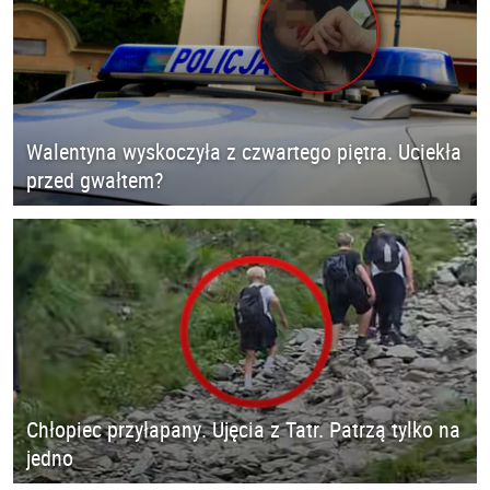
Walentyna wyskoczyła z czwartego piętra. Uciekła
przed gwałtem?
Chłopiec przyłapany. Ujęcia z Tatr. Patrzą tylko na
jedno