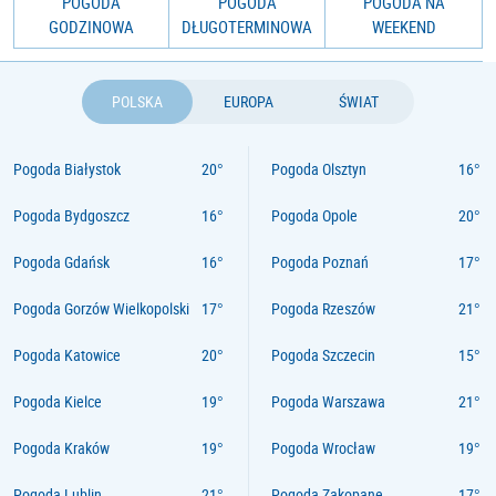
POGODA
POGODA
POGODA NA
GODZINOWA
DŁUGOTERMINOWA
WEEKEND
POLSKA
EUROPA
ŚWIAT
Pogoda Białystok
Pogoda Olsztyn
Pogoda Bydgoszcz
Pogoda Opole
Pogoda Gdańsk
Pogoda Poznań
Pogoda Gorzów Wielkopolski
Pogoda Rzeszów
Pogoda Katowice
Pogoda Szczecin
Pogoda Kielce
Pogoda Warszawa
Pogoda Kraków
Pogoda Wrocław
Pogoda Lublin
Pogoda Zakopane