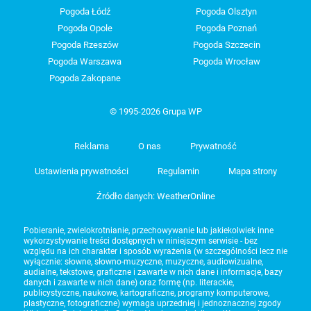
Pogoda Łódź
Pogoda Olsztyn
Pogoda Opole
Pogoda Poznań
Pogoda Rzeszów
Pogoda Szczecin
Pogoda Warszawa
Pogoda Wrocław
Pogoda Zakopane
© 1995-2026 Grupa WP
Reklama
O nas
Prywatność
Ustawienia prywatności
Regulamin
Mapa strony
Źródło danych: WeatherOnline
Pobieranie, zwielokrotnianie, przechowywanie lub jakiekolwiek inne
wykorzystywanie treści dostępnych w niniejszym serwisie - bez
względu na ich charakter i sposób wyrażenia (w szczególności lecz nie
wyłącznie: słowne, słowno-muzyczne, muzyczne, audiowizualne,
audialne, tekstowe, graficzne i zawarte w nich dane i informacje, bazy
danych i zawarte w nich dane) oraz formę (np. literackie,
publicystyczne, naukowe, kartograficzne, programy komputerowe,
plastyczne, fotograficzne) wymaga uprzedniej i jednoznacznej zgody