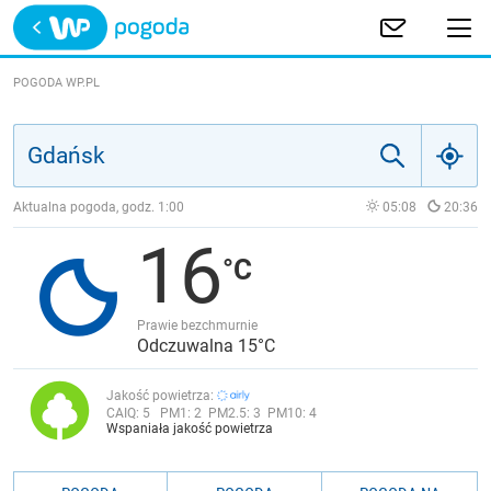
Trwa ładowanie
POLSKA
POGODA WP.PL
EUROPA
ŚWIAT
Aktualna pogoda, godz.
1:00
05:08
20:36
16
JAKOŚĆ POWIETRZA
Prawie bezchmurnie
Odczuwalna 15°C
Jakość powietrza:
CAIQ:
5
PM1:
2
PM2.5:
3
PM10:
4
Wspaniała jakość powietrza