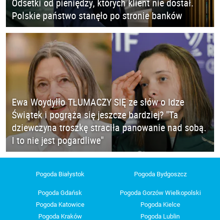
Odsetki od pieniędzy, których klient nie dostał.
Polskie państwo stanęło po stronie banków
Ewa Woydyłło TŁUMACZY SIĘ ze słów o Idze
Świątek i pogrąża się jeszcze bardziej? "Ta
dziewczyna troszkę straciła panowanie nad sobą.
I to nie jest pogardliwe"
Pogoda Białystok
Pogoda Bydgoszcz
Pogoda Gdańsk
Pogoda Gorzów Wielkopolski
Pogoda Katowice
Pogoda Kielce
Pogoda Kraków
Pogoda Lublin