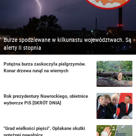
Burze spodziewane w kilkunastu województwach. Są
alerty II stopnia
Potężna burza zaskoczyła pielgrzymów.
Konar drzewa runął na wiernych
Rok prezydentury Nawrockiego, obietnice
wyborcze PiS [SKRÓT DNIA]
"Grad wielkości pięści". Opłakane skutki
potężnej nawałnicy