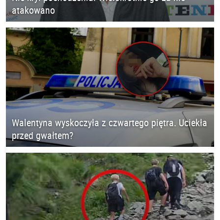
atakowano
Walentyna wyskoczyła z czwartego piętra. Uciekła
przed gwałtem?