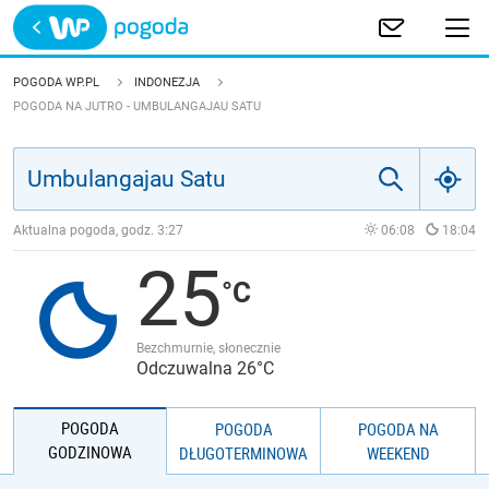
Trwa ładowanie
POLSKA
POGODA WP.PL
INDONEZJA
POGODA NA JUTRO - UMBULANGAJAU SATU
EUROPA
ŚWIAT
Aktualna pogoda, godz.
3:27
06:08
18:04
JAKOŚĆ POWIETRZA
25
Bezchmurnie, słonecznie
Odczuwalna 26°C
POGODA
POGODA
POGODA NA
GODZINOWA
DŁUGOTERMINOWA
WEEKEND