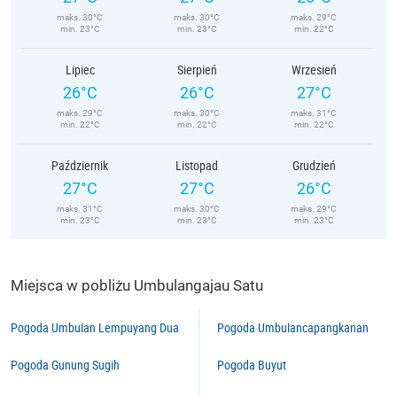
maks. 30°C
maks. 30°C
maks. 29°C
min. 23°C
min. 23°C
min. 22°C
Lipiec
Sierpień
Wrzesień
26°C
26°C
27°C
maks. 29°C
maks. 30°C
maks. 31°C
min. 22°C
min. 22°C
min. 22°C
Październik
Listopad
Grudzień
27°C
27°C
26°C
maks. 31°C
maks. 30°C
maks. 29°C
min. 23°C
min. 23°C
min. 23°C
Miejsca w pobliżu Umbulangajau Satu
Pogoda Umbulan Lempuyang Dua
Pogoda Umbulancapangkanan
Pogoda Gunung Sugih
Pogoda Buyut