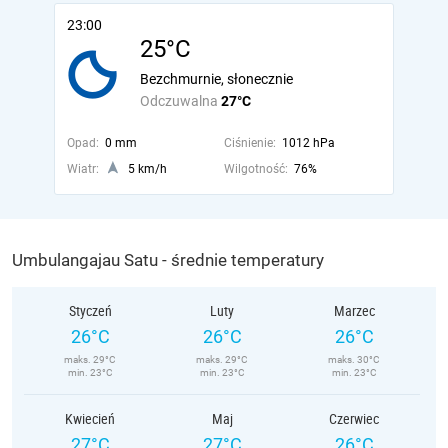
23:00
25°C
Bezchmurnie, słonecznie
Odczuwalna
27°C
Opad:
0 mm
Ciśnienie:
1012 hPa
Wiatr:
5 km/h
Wilgotność:
76%
Umbulangajau Satu - średnie temperatury
Styczeń
Luty
Marzec
26°C
26°C
26°C
maks. 29°C
maks. 29°C
maks. 30°C
min. 23°C
min. 23°C
min. 23°C
Kwiecień
Maj
Czerwiec
27°C
27°C
26°C