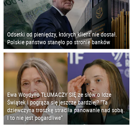
Odsetki od pieniędzy, których klient nie dostał.
Polskie państwo stanęło po stronie banków
Ewa Woydyłło TŁUMACZY SIĘ ze słów o Idze
Świątek i pogrąża się jeszcze bardziej? "Ta
dziewczyna troszkę straciła panowanie nad sobą.
I to nie jest pogardliwe"