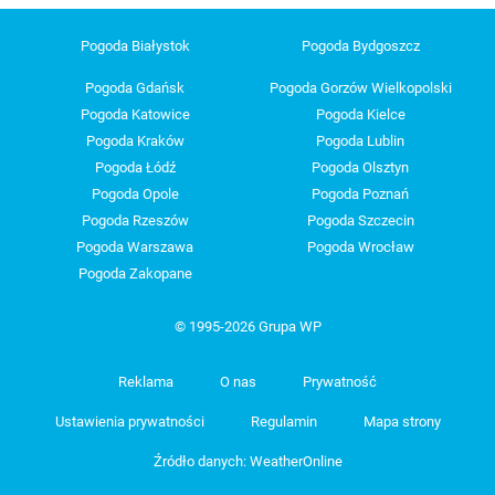
Pogoda Białystok
Pogoda Bydgoszcz
Pogoda Gdańsk
Pogoda Gorzów Wielkopolski
Pogoda Katowice
Pogoda Kielce
Pogoda Kraków
Pogoda Lublin
Pogoda Łódź
Pogoda Olsztyn
Pogoda Opole
Pogoda Poznań
Pogoda Rzeszów
Pogoda Szczecin
Pogoda Warszawa
Pogoda Wrocław
Pogoda Zakopane
© 1995-2026 Grupa WP
Reklama
O nas
Prywatność
Ustawienia prywatności
Regulamin
Mapa strony
Źródło danych: WeatherOnline