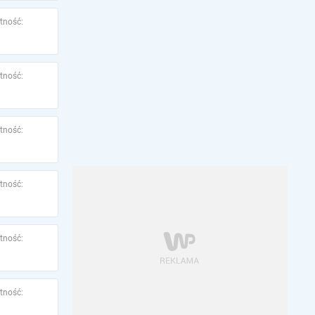
tność:
tność:
tność:
tność:
tność:
tność: