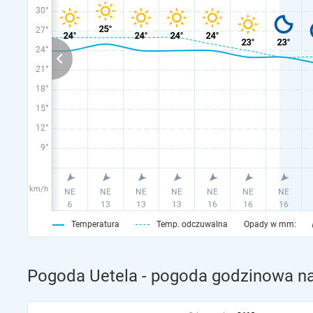
30°
27°
24°
21°
18°
15°
12°
9°
km/h
Temperatura
Temp. odczuwalna
Opady w mm:
Pogoda Uetela - pogoda godzinowa na