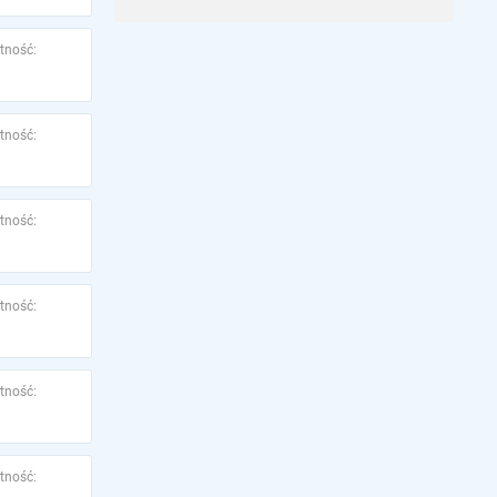
tność:
tność:
tność:
tność:
tność:
tność: