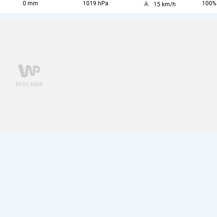
0 mm
1019 hPa
100%
15 km/h