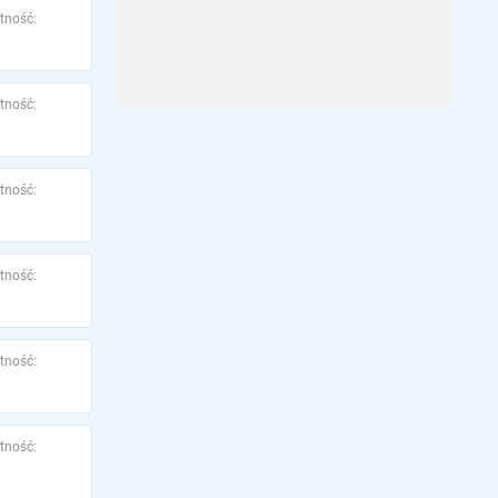
tność:
tność:
tność:
tność:
tność:
tność: