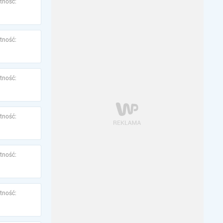
tność:
tność:
tność:
tność:
tność:
tność: