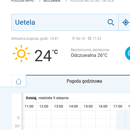
POGODA WP.PL
MOZAMBIK
POGODA NA JUTRO - UETELA
Aktualna pogoda, godz.
10:41
06:10
17:23
24
Bezchmurnie, słonecznie
Odczuwalna 26°C
Pogoda godzinowa
°C
33°