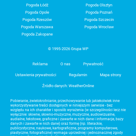
Pogoda Łódź
Pogoda Olsztyn
Pogoda Opole
Pogoda Poznań
Pogoda Rzeszów
Pogoda Szczecin
Pogoda Warszawa
Pogoda Wrocław
Pogoda Zakopane
© 1995-2026 Grupa WP
Reklama
O nas
Prywatność
Ustawienia prywatności
Regulamin
Mapa strony
Źródło danych: WeatherOnline
Pobieranie, zwielokrotnianie, przechowywanie lub jakiekolwiek inne
wykorzystywanie treści dostępnych w niniejszym serwisie - bez
względu na ich charakter i sposób wyrażenia (w szczególności lecz nie
wyłącznie: słowne, słowno-muzyczne, muzyczne, audiowizualne,
audialne, tekstowe, graficzne i zawarte w nich dane i informacje, bazy
danych i zawarte w nich dane) oraz formę (np. literackie,
publicystyczne, naukowe, kartograficzne, programy komputerowe,
plastyczne, fotograficzne) wymaga uprzedniej i jednoznacznej zgody