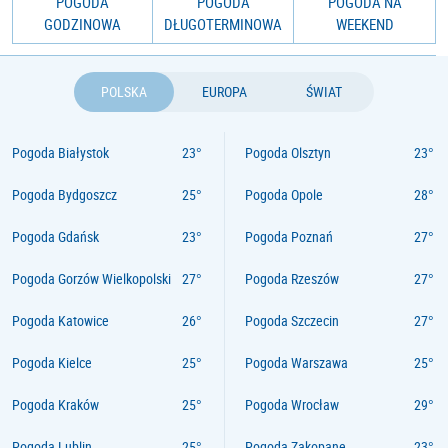
POGODA
POGODA
POGODA NA
GODZINOWA
DŁUGOTERMINOWA
WEEKEND
POLSKA
EUROPA
ŚWIAT
Pogoda Białystok
Pogoda Olsztyn
Pogoda Bydgoszcz
Pogoda Opole
Pogoda Gdańsk
Pogoda Poznań
Pogoda Gorzów Wielkopolski
Pogoda Rzeszów
Pogoda Katowice
Pogoda Szczecin
Pogoda Kielce
Pogoda Warszawa
Pogoda Kraków
Pogoda Wrocław
Pogoda Lublin
Pogoda Zakopane