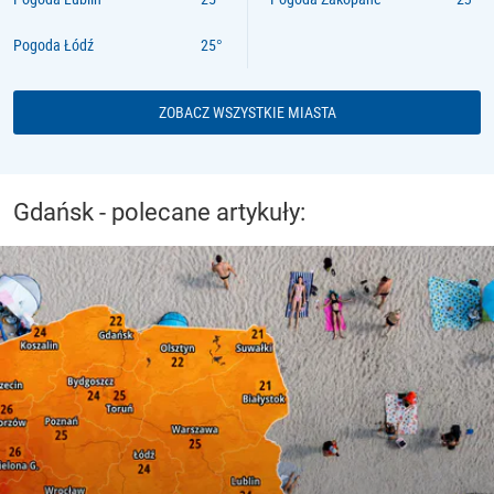
Pogoda Łódź
ZOBACZ WSZYSTKIE MIASTA
Gdańsk - polecane artykuły: