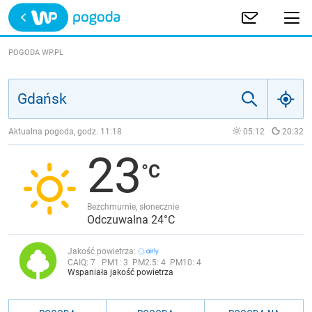
Trwa ładowanie
POLSKA
POGODA WP.PL
EUROPA
ŚWIAT
Aktualna pogoda, godz.
11:18
05:12
20:32
23
JAKOŚĆ POWIETRZA
Bezchmurnie, słonecznie
Odczuwalna 24°C
Jakość powietrza:
CAIQ:
7
PM1:
3
PM2.5:
4
PM10:
4
Wspaniała jakość powietrza