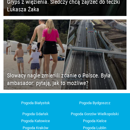
Gryps z więzienia. Śledczy chcą zajrzeć do teczki
Łukasza Żaka
Słowacy nagle zmienili zdanie o Polsce. Była
ambasador: pytają, jak to możliwe?
Pogoda Białystok
Pogoda Bydgoszcz
Pogoda Gdańsk
Pogoda Gorzów Wielkopolski
Pogoda Katowice
Pogoda Kielce
Pogoda Kraków
Pogoda Lublin