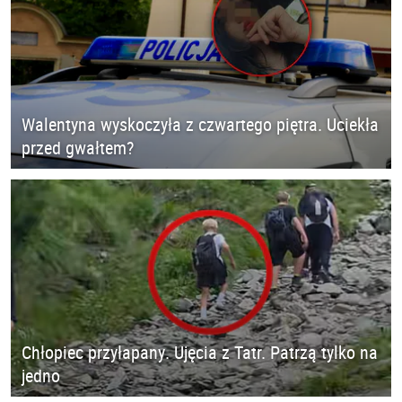
Walentyna wyskoczyła z czwartego piętra. Uciekła
przed gwałtem?
Chłopiec przyłapany. Ujęcia z Tatr. Patrzą tylko na
jedno