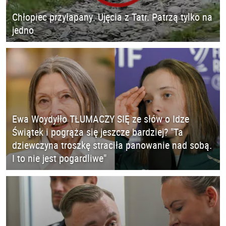
Chłopiec przyłapany. Ujęcia z Tatr. Patrzą tylko na
jedno
Ewa Woydyłło TŁUMACZY SIĘ ze słów o Idze
Świątek i pogrąża się jeszcze bardziej? "Ta
dziewczyna troszkę straciła panowanie nad sobą.
I to nie jest pogardliwe"