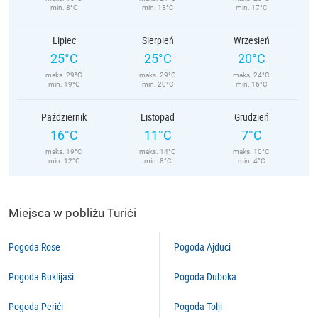
min. 8°C
min. 13°C
min. 17°C
Lipiec
Sierpień
Wrzesień
25°C
25°C
20°C
maks. 29°C
maks. 29°C
maks. 24°C
min. 19°C
min. 20°C
min. 16°C
Październik
Listopad
Grudzień
16°C
11°C
7°C
maks. 19°C
maks. 14°C
maks. 10°C
min. 12°C
min. 8°C
min. 4°C
Miejsca w pobliżu Turići
Pogoda Rose
Pogoda Ajduci
Pogoda Buklijaši
Pogoda Duboka
Pogoda Perići
Pogoda Tolji