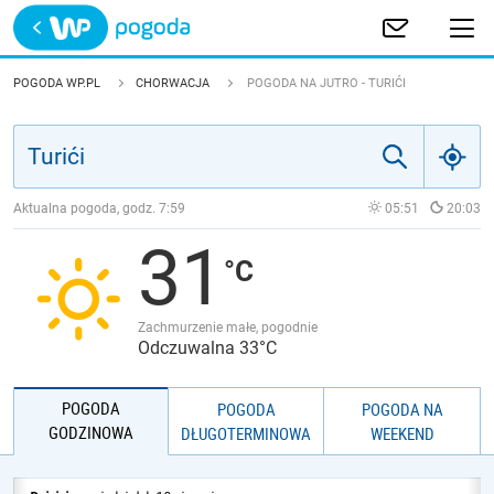
Trwa ładowanie
POLSKA
POGODA WP.PL
CHORWACJA
POGODA NA JUTRO - TURIĆI
EUROPA
ŚWIAT
Aktualna pogoda, godz.
7:59
05:51
20:03
31
JAKOŚĆ POWIETRZA
Zachmurzenie małe, pogodnie
Odczuwalna 33°C
POGODA
POGODA
POGODA NA
GODZINOWA
DŁUGOTERMINOWA
WEEKEND