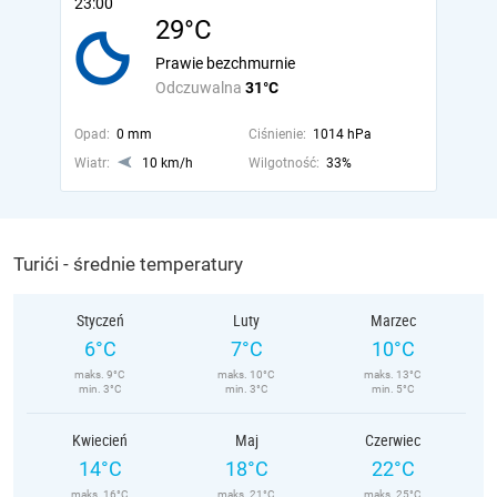
23:00
29°C
Prawie bezchmurnie
Odczuwalna
31°C
Opad:
0 mm
Ciśnienie:
1014 hPa
Wiatr:
10 km/h
Wilgotność:
33%
Turići - średnie temperatury
Styczeń
Luty
Marzec
6°C
7°C
10°C
maks. 9°C
maks. 10°C
maks. 13°C
min. 3°C
min. 3°C
min. 5°C
Kwiecień
Maj
Czerwiec
14°C
18°C
22°C
maks. 16°C
maks. 21°C
maks. 25°C