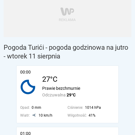
Pogoda Turići - pogoda godzinowa na jutro
- wtorek 11 sierpnia
00:00
27°C
Prawie bezchmurnie
Odczuwalna
29°C
Opad:
0 mm
Ciśnienie:
1014 hPa
Wiatr:
10 km/h
Wilgotność:
41%
01:00