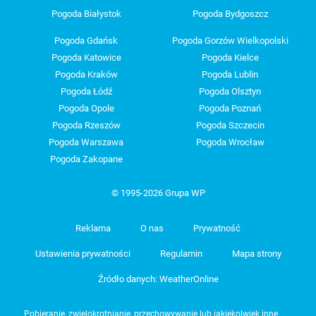
Pogoda Białystok
Pogoda Bydgoszcz
Pogoda Gdańsk
Pogoda Gorzów Wielkopolski
Pogoda Katowice
Pogoda Kielce
Pogoda Kraków
Pogoda Lublin
Pogoda Łódź
Pogoda Olsztyn
Pogoda Opole
Pogoda Poznań
Pogoda Rzeszów
Pogoda Szczecin
Pogoda Warszawa
Pogoda Wrocław
Pogoda Zakopane
© 1995-2026 Grupa WP
Reklama
O nas
Prywatność
Ustawienia prywatności
Regulamin
Mapa strony
Źródło danych: WeatherOnline
Pobieranie, zwielokrotnianie, przechowywanie lub jakiekolwiek inne