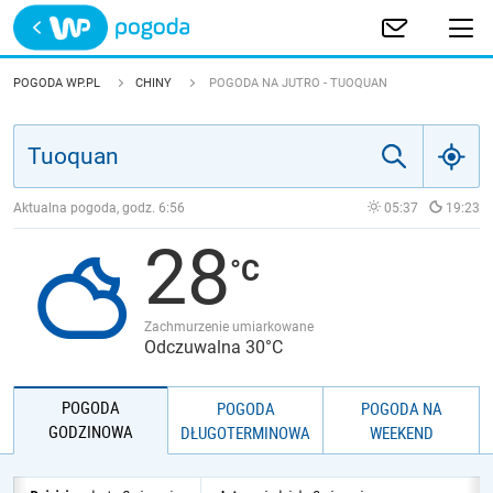
Trwa ładowanie
POLSKA
POGODA WP.PL
CHINY
POGODA NA JUTRO - TUOQUAN
EUROPA
ŚWIAT
Aktualna pogoda, godz.
6:56
05:37
19:23
28
JAKOŚĆ POWIETRZA
Zachmurzenie umiarkowane
Odczuwalna 30°C
POGODA
POGODA
POGODA NA
GODZINOWA
DŁUGOTERMINOWA
WEEKEND