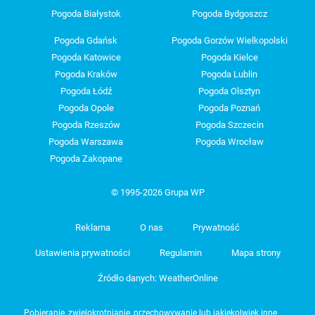
Pogoda Białystok
Pogoda Bydgoszcz
Pogoda Gdańsk
Pogoda Gorzów Wielkopolski
Pogoda Katowice
Pogoda Kielce
Pogoda Kraków
Pogoda Lublin
Pogoda Łódź
Pogoda Olsztyn
Pogoda Opole
Pogoda Poznań
Pogoda Rzeszów
Pogoda Szczecin
Pogoda Warszawa
Pogoda Wrocław
Pogoda Zakopane
© 1995-2026 Grupa WP
Reklama
O nas
Prywatność
Ustawienia prywatności
Regulamin
Mapa strony
Źródło danych: WeatherOnline
Pobieranie, zwielokrotnianie, przechowywanie lub jakiekolwiek inne