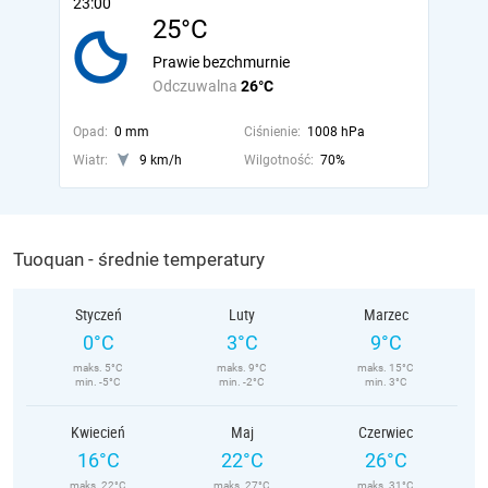
23:00
25°C
Prawie bezchmurnie
Odczuwalna
26°C
Opad:
0 mm
Ciśnienie:
1008 hPa
Wiatr:
9 km/h
Wilgotność:
70%
Tuoquan - średnie temperatury
Styczeń
Luty
Marzec
0°C
3°C
9°C
maks. 5°C
maks. 9°C
maks. 15°C
min. -5°C
min. -2°C
min. 3°C
Kwiecień
Maj
Czerwiec
16°C
22°C
26°C
maks. 22°C
maks. 27°C
maks. 31°C