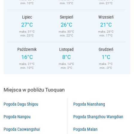
min. 10°C
min. 15°C
min. 21°C
Lipiec
Sierpień
Wrzesień
27°C
26°C
21°C
maks. 31°C
maks. 30°C
maks. 26°C
min. 23°C
min. 22°C
min. 17°C
Październik
Listopad
Grudzień
16°C
8°C
1°C
maks. 21°C
maks. 14°C
maks. 7°C
min. 10°C
min. 2°C
min. -3°C
Miejsca w pobliżu Tuoquan
Pogoda Dagu Shigou
Pogoda Nianshang
Pogoda Nangou
Pogoda Shangzhou Wangdian
Pogoda Caowangshui
Pogoda Malan