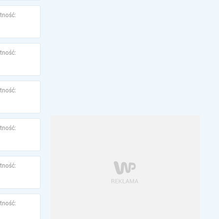
tność:
tność:
tność:
tność:
tność:
tność: