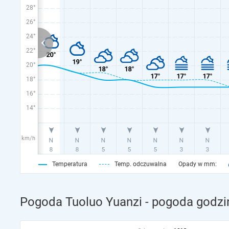
28°
26°
24°
22°
20°
18°
16°
14°
km/h
Temperatura
Temp. odczuwalna
Opady w mm:
Pogoda Tuoluo Yuanzi - pogoda godzi