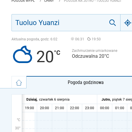
POGODA WP.PL
CHINY
POGODA NA JUTRO - TUOLUO YUANZI
Aktualna pogoda, godz.
6:02
06:31
19:50
20
Zachmurzenie umiarkowane
Odczuwalna 20°C
Pogoda godzinowa
°C
30°