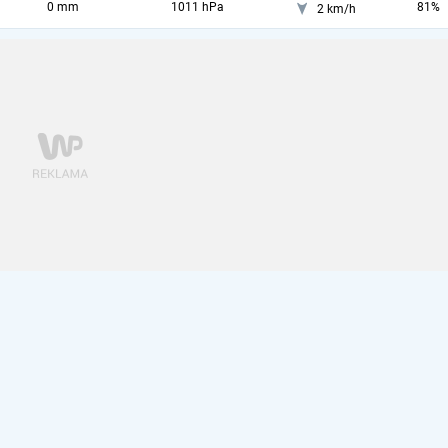
0 mm
1011 hPa
81%
2 km/h