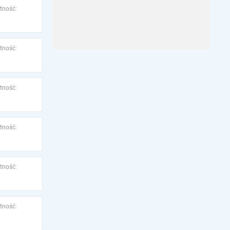
tność:
tność:
tność:
tność:
tność:
tność: