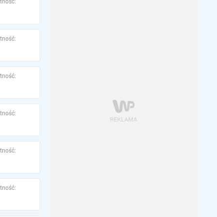
tność:
tność:
tność:
tność:
tność:
tność: