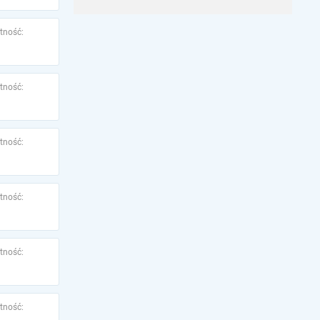
tność:
tność:
tność:
tność:
tność:
tność: