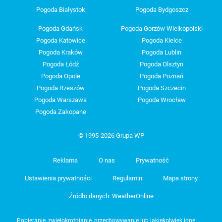
Pogoda Białystok
Pogoda Bydgoszcz
Pogoda Gdańsk
Pogoda Gorzów Wielkopolski
Pogoda Katowice
Pogoda Kielce
Pogoda Kraków
Pogoda Lublin
Pogoda Łódź
Pogoda Olsztyn
Pogoda Opole
Pogoda Poznań
Pogoda Rzeszów
Pogoda Szczecin
Pogoda Warszawa
Pogoda Wrocław
Pogoda Zakopane
© 1995-2026 Grupa WP
Reklama
O nas
Prywatność
Ustawienia prywatności
Regulamin
Mapa strony
Źródło danych: WeatherOnline
Pobieranie, zwielokrotnianie, przechowywanie lub jakiekolwiek inne