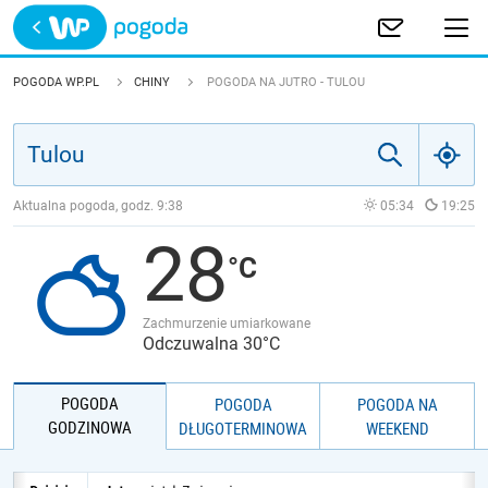
Trwa ładowanie
POLSKA
POGODA WP.PL
CHINY
POGODA NA JUTRO - TULOU
EUROPA
ŚWIAT
Aktualna pogoda, godz.
9:38
05:34
19:25
28
JAKOŚĆ POWIETRZA
Zachmurzenie umiarkowane
Odczuwalna 30°C
POGODA
POGODA
POGODA NA
GODZINOWA
DŁUGOTERMINOWA
WEEKEND