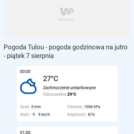
Pogoda Tulou - pogoda godzinowa na jutro
- piątek 7 sierpnia
00:00
27°C
Zachmurzenie umiarkowane
Odczuwalna
29°C
Opad:
0 mm
Ciśnienie:
1006 hPa
Wiatr:
9 km/h
Wilgotność:
81%
01:00