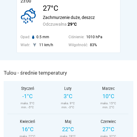
23:00
27°C
Zachmurzenie duże, deszcz
Odczuwalna
29°C
Opad:
0.5 mm
Ciśnienie:
1010 hPa
Wiatr:
11 km/h
Wilgotność:
83%
Tulou - średnie temperatury
Styczeń
Luty
Marzec
-1°C
3°C
10°C
maks. 5°C
maks. 9°C
maks. 15°C
min. -5°C
min. -3°C
min. 2°C
Kwiecień
Maj
Czerwiec
16°C
22°C
27°C
maks. 22°C
maks. 28°C
maks. 32°C