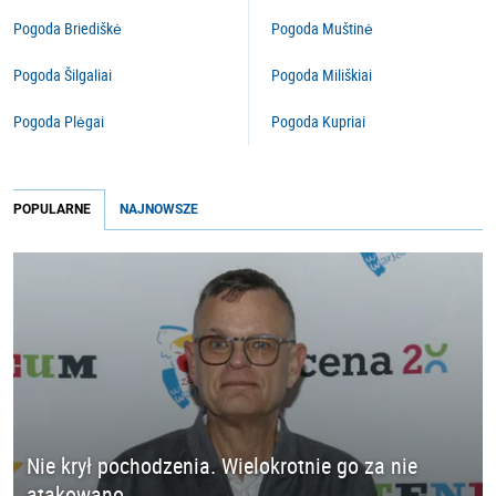
Pogoda Briediškė
Pogoda Muštinė
Pogoda Šilgaliai
Pogoda Miliškiai
Pogoda Plėgai
Pogoda Kupriai
POPULARNE
NAJNOWSZE
Nie krył pochodzenia. Wielokrotnie go za nie
atakowano