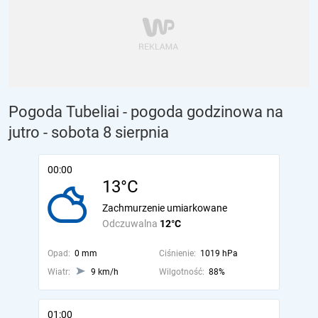
Pogoda Tubeliai - pogoda godzinowa na
jutro
- sobota 8 sierpnia
00:00
13°C
Zachmurzenie umiarkowane
Odczuwalna
12°C
Opad:
0 mm
Ciśnienie:
1019 hPa
Wiatr:
9 km/h
Wilgotność:
88%
01:00