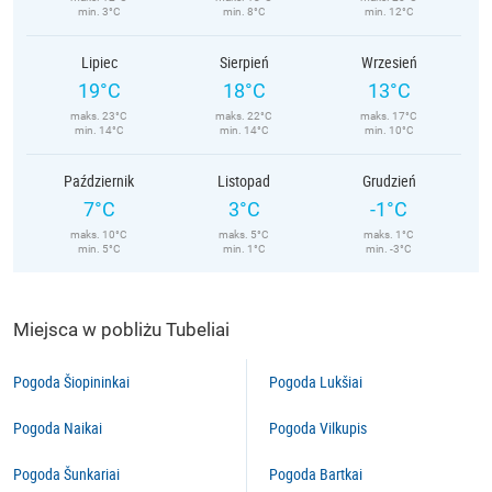
min. 3°C
min. 8°C
min. 12°C
Lipiec
Sierpień
Wrzesień
19°C
18°C
13°C
maks. 23°C
maks. 22°C
maks. 17°C
min. 14°C
min. 14°C
min. 10°C
Październik
Listopad
Grudzień
7°C
3°C
-1°C
maks. 10°C
maks. 5°C
maks. 1°C
min. 5°C
min. 1°C
min. -3°C
Miejsca w pobliżu Tubeliai
Pogoda Šiopininkai
Pogoda Lukšiai
Pogoda Naikai
Pogoda Vilkupis
Pogoda Šunkariai
Pogoda Bartkai