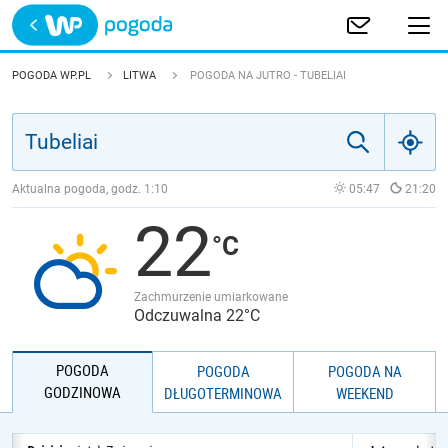
Trwa ładowanie
POLSKA
POGODA WP.PL
LITWA
POGODA NA JUTRO - TUBELIAI
EUROPA
ŚWIAT
Aktualna pogoda, godz.
1:10
05:47
21:20
22
JAKOŚĆ POWIETRZA
Zachmurzenie umiarkowane
Odczuwalna 22°C
POGODA
POGODA
POGODA NA
GODZINOWA
DŁUGOTERMINOWA
WEEKEND