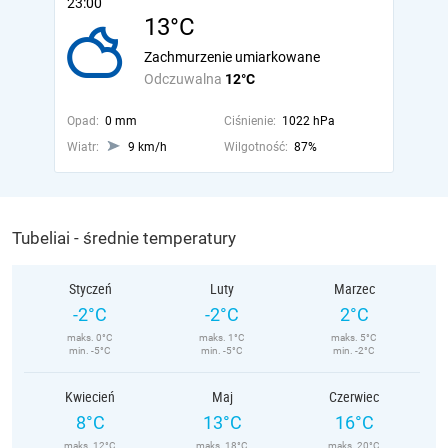
23:00
13°C
Zachmurzenie umiarkowane
Odczuwalna
12°C
Opad:
0 mm
Ciśnienie:
1022 hPa
Wiatr:
9 km/h
Wilgotność:
87%
Tubeliai - średnie temperatury
Styczeń
Luty
Marzec
-2°C
-2°C
2°C
maks. 0°C
maks. 1°C
maks. 5°C
min. -5°C
min. -5°C
min. -2°C
Kwiecień
Maj
Czerwiec
8°C
13°C
16°C
maks. 12°C
maks. 18°C
maks. 20°C