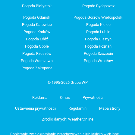
Pogoda Białystok
Pogoda Bydgoszcz
Pogoda Gdańsk
Pogoda Gorzów Wielkopolski
Pogoda Katowice
Pogoda Kielce
Pogoda Kraków
Pogoda Lublin
Pogoda Łódź
Pogoda Olsztyn
Pogoda Opole
Pogoda Poznań
Pogoda Rzeszów
Pogoda Szczecin
Pogoda Warszawa
Pogoda Wrocław
Pogoda Zakopane
© 1995-2026 Grupa WP
Reklama
O nas
Prywatność
Ustawienia prywatności
Regulamin
Mapa strony
Źródło danych: WeatherOnline
Pobieranie, zwielokrotnianie, przechowywanie lub jakiekolwiek inne