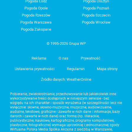
Pogoda Łódź
Pogoda Olsztyn
Pogoda Opole
Pogoda Poznań
Pogoda Rzeszów
Pogoda Szczecin
Pogoda Warszawa
Pogoda Wrocław
Pogoda Zakopane
© 1995-2026 Grupa WP
Reklama
O nas
Prywatność
Ustawienia prywatności
Regulamin
Mapa strony
Źródło danych: WeatherOnline
Pobieranie, zwielokrotnianie, przechowywanie lub jakiekolwiek inne
wykorzystywanie treści dostępnych w niniejszym serwisie - bez
względu na ich charakter i sposób wyrażenia (w szczególności lecz nie
wyłącznie: słowne, słowno-muzyczne, muzyczne, audiowizualne,
audialne, tekstowe, graficzne i zawarte w nich dane i informacje, bazy
danych i zawarte w nich dane) oraz formę (np. literackie,
publicystyczne, naukowe, kartograficzne, programy komputerowe,
plastyczne, fotograficzne) wymaga uprzedniej i jednoznacznej zgody
Wirtualna Polska Media Spółka Akcyjna z siedzibą w Warszawie,