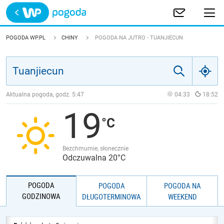
Trwa ładowanie
POLSKA
POGODA WP.PL
CHINY
POGODA NA JUTRO - TUANJIECUN
EUROPA
ŚWIAT
Aktualna pogoda, godz.
5:47
04:33
18:52
19
JAKOŚĆ POWIETRZA
Bezchmurnie, słonecznie
Odczuwalna 20°C
POGODA
POGODA
POGODA NA
GODZINOWA
DŁUGOTERMINOWA
WEEKEND