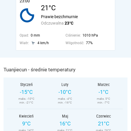
23:00
21°C
Prawie bezchmurnie
Odczuwalna
23°C
Opad:
0 mm
Ciśnienie:
1010 hPa
Wiatr:
4 km/h
Wilgotność:
77%
Tuanjiecun - średnie temperatury
Styczeń
Luty
Marzec
-15°C
-10°C
-1°C
maks. -10°C
maks. -4°C
maks. 5°C
min. -21°C
min. -16°C
min. -7°C
Kwiecień
Maj
Czerwiec
9°C
16°C
21°C
maks. 14°C
maks. 21°C
maks. 26°C