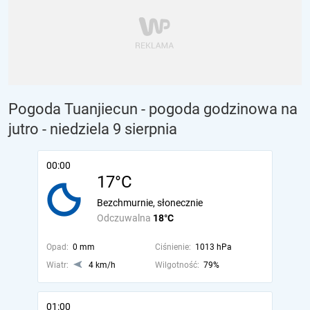
Pogoda Tuanjiecun - pogoda godzinowa na
jutro
- niedziela 9 sierpnia
00:00
17°C
Bezchmurnie, słonecznie
Odczuwalna
18°C
Opad:
0 mm
Ciśnienie:
1013 hPa
Wiatr:
4 km/h
Wilgotność:
79%
01:00