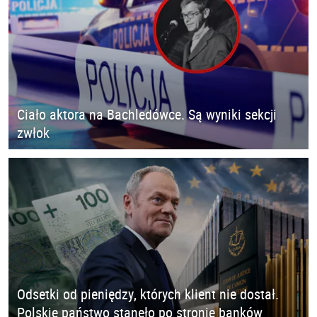
Ciało aktora na Bachledówce. Są wyniki sekcji
zwłok
Odsetki od pieniędzy, których klient nie dostał.
Polskie państwo stanęło po stronie banków