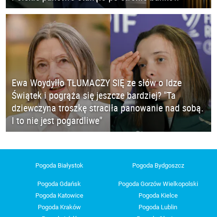
Ewa Woydyłło TŁUMACZY SIĘ ze słów o Idze
Świątek i pogrąża się jeszcze bardziej? "Ta
dziewczyna troszkę straciła panowanie nad sobą.
I to nie jest pogardliwe"
Pogoda Białystok
Pogoda Bydgoszcz
Pogoda Gdańsk
Pogoda Gorzów Wielkopolski
Pogoda Katowice
Pogoda Kielce
Pogoda Kraków
Pogoda Lublin