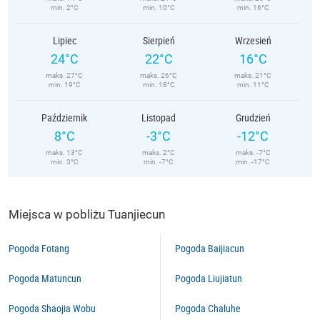
min. 2°C
min. 10°C
min. 16°C
Lipiec
Sierpień
Wrzesień
24°C
22°C
16°C
maks. 27°C
maks. 26°C
maks. 21°C
min. 19°C
min. 18°C
min. 11°C
Październik
Listopad
Grudzień
8°C
-3°C
-12°C
maks. 13°C
maks. 2°C
maks. -7°C
min. 3°C
min. -7°C
min. -17°C
Miejsca w pobliżu Tuanjiecun
Pogoda Fotang
Pogoda Baijiacun
Pogoda Matuncun
Pogoda Liujiatun
Pogoda Shaojia Wobu
Pogoda Chaluhe