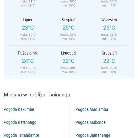
maks. 28°C
maks. 30°C
maks. 30°C
min. 18°C
min. 18°C
min. 16°C
Lipiec
Sierpień
Wrzesień
23°C
25°C
25°C
maks. 30°C
maks. 33°C
maks. 33°C
min. 16°C
min. 18°C
min. 19°C
Październik
Listopad
Grudzień
24°C
22°C
22°C
maks. 30°C
maks. 28°C
maks. 27°C
min. 19°C
min. 18°C
min. 18°C
Miejsca w pobliżu Tsninanga
Pogoda Kakumbe
Pogoda Madiamba
Pogoda Katshongo
Pogoda Makonde
Pogoda Tshandambi
Pogoda Samanenge