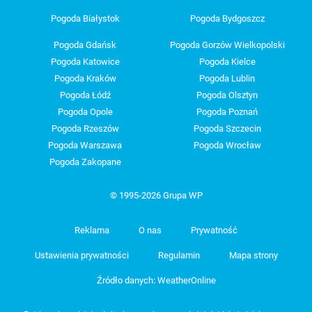
Pogoda Białystok
Pogoda Bydgoszcz
Pogoda Gdańsk
Pogoda Gorzów Wielkopolski
Pogoda Katowice
Pogoda Kielce
Pogoda Kraków
Pogoda Lublin
Pogoda Łódź
Pogoda Olsztyn
Pogoda Opole
Pogoda Poznań
Pogoda Rzeszów
Pogoda Szczecin
Pogoda Warszawa
Pogoda Wrocław
Pogoda Zakopane
© 1995-2026 Grupa WP
Reklama
O nas
Prywatność
Ustawienia prywatności
Regulamin
Mapa strony
Źródło danych: WeatherOnline