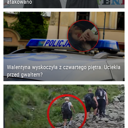
atakowano
Walentyna wyskoczyła z czwartego piętra. Uciekła
przed gwałtem?