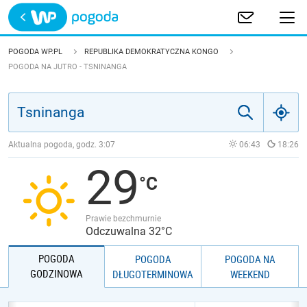
Trwa ładowanie
POLSKA
POGODA WP.PL
REPUBLIKA DEMOKRATYCZNA KONGO
POGODA NA JUTRO - TSNINANGA
EUROPA
ŚWIAT
Aktualna pogoda, godz.
3:07
06:43
18:26
JAKOŚĆ POWIETRZA
29
Prawie bezchmurnie
Odczuwalna 32°C
POGODA
POGODA
POGODA NA
GODZINOWA
DŁUGOTERMINOWA
WEEKEND