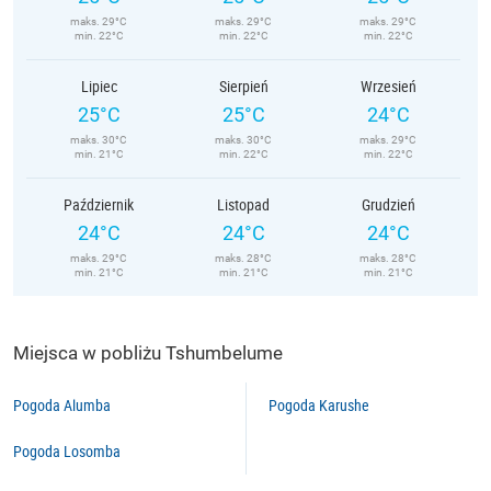
maks. 29°C
maks. 29°C
maks. 29°C
min. 22°C
min. 22°C
min. 22°C
Lipiec
Sierpień
Wrzesień
25°C
25°C
24°C
maks. 30°C
maks. 30°C
maks. 29°C
min. 21°C
min. 22°C
min. 22°C
Październik
Listopad
Grudzień
24°C
24°C
24°C
maks. 29°C
maks. 28°C
maks. 28°C
min. 21°C
min. 21°C
min. 21°C
Miejsca w pobliżu Tshumbelume
Pogoda Alumba
Pogoda Karushe
Pogoda Losomba