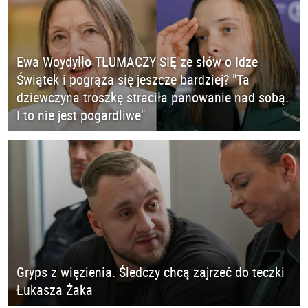
Ewa Woydyłło TŁUMACZY SIĘ ze słów o Idze
Świątek i pogrąża się jeszcze bardziej? "Ta
dziewczyna troszkę straciła panowanie nad sobą.
I to nie jest pogardliwe"
Gryps z więzienia. Śledczy chcą zajrzeć do teczki
Łukasza Żaka