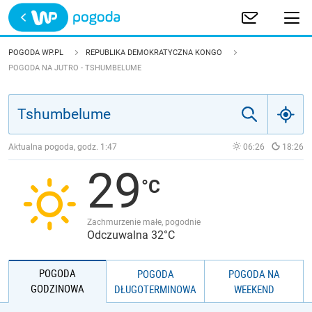
Trwa ładowanie
POLSKA
POGODA WP.PL
REPUBLIKA DEMOKRATYCZNA KONGO
POGODA NA JUTRO - TSHUMBELUME
EUROPA
ŚWIAT
Aktualna pogoda, godz.
1:47
06:26
18:26
JAKOŚĆ POWIETRZA
29
Zachmurzenie małe, pogodnie
Odczuwalna 32°C
POGODA
POGODA
POGODA NA
GODZINOWA
DŁUGOTERMINOWA
WEEKEND