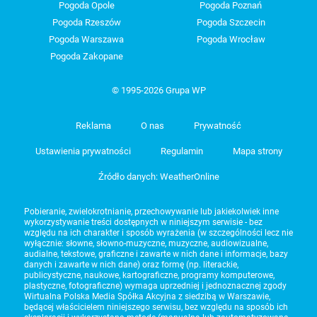
Pogoda Opole
Pogoda Poznań
Pogoda Rzeszów
Pogoda Szczecin
Pogoda Warszawa
Pogoda Wrocław
Pogoda Zakopane
© 1995-2026 Grupa WP
Reklama
O nas
Prywatność
Ustawienia prywatności
Regulamin
Mapa strony
Źródło danych: WeatherOnline
Pobieranie, zwielokrotnianie, przechowywanie lub jakiekolwiek inne
wykorzystywanie treści dostępnych w niniejszym serwisie - bez
względu na ich charakter i sposób wyrażenia (w szczególności lecz nie
wyłącznie: słowne, słowno-muzyczne, muzyczne, audiowizualne,
audialne, tekstowe, graficzne i zawarte w nich dane i informacje, bazy
danych i zawarte w nich dane) oraz formę (np. literackie,
publicystyczne, naukowe, kartograficzne, programy komputerowe,
plastyczne, fotograficzne) wymaga uprzedniej i jednoznacznej zgody
Wirtualna Polska Media Spółka Akcyjna z siedzibą w Warszawie,
będącej właścicielem niniejszego serwisu, bez względu na sposób ich