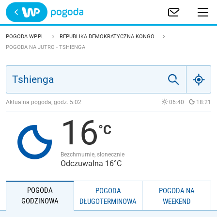
Trwa ładowanie
POLSKA
POGODA WP.PL
REPUBLIKA DEMOKRATYCZNA KONGO
POGODA NA JUTRO - TSHIENGA
EUROPA
ŚWIAT
Aktualna pogoda, godz.
5:02
06:40
18:21
JAKOŚĆ POWIETRZA
16
Bezchmurnie, słonecznie
Odczuwalna 16°C
POGODA
POGODA
POGODA NA
GODZINOWA
DŁUGOTERMINOWA
WEEKEND