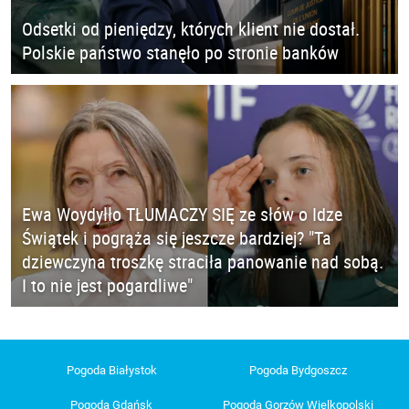
Odsetki od pieniędzy, których klient nie dostał.
Polskie państwo stanęło po stronie banków
Ewa Woydyłło TŁUMACZY SIĘ ze słów o Idze
Świątek i pogrąża się jeszcze bardziej? "Ta
dziewczyna troszkę straciła panowanie nad sobą.
I to nie jest pogardliwe"
Pogoda Białystok
Pogoda Bydgoszcz
Pogoda Gdańsk
Pogoda Gorzów Wielkopolski