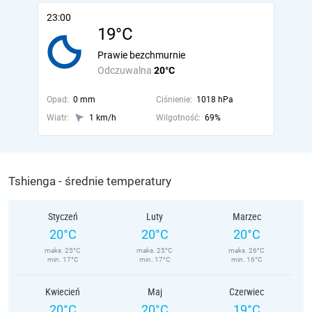
23:00
19°C
Prawie bezchmurnie
Odczuwalna
20°C
Opad:
0 mm
Ciśnienie:
1018 hPa
Wiatr:
1 km/h
Wilgotność:
69%
Tshienga - średnie temperatury
Styczeń
Luty
Marzec
20°C
20°C
20°C
maks. 25°C
maks. 25°C
maks. 26°C
min. 17°C
min. 17°C
min. 16°C
Kwiecień
Maj
Czerwiec
20°C
20°C
19°C