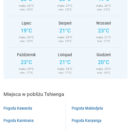
maks. 26°C
maks. 27°C
maks. 26°C
min. 16°C
min. 15°C
min. 13°C
Lipiec
Sierpień
Wrzesień
19°C
21°C
23°C
maks. 26°C
maks. 29°C
maks. 31°C
min. 13°C
min. 15°C
min. 17°C
Październik
Listopad
Grudzień
23°C
21°C
20°C
maks. 29°C
maks. 26°C
maks. 25°C
min. 17°C
min. 17°C
min. 16°C
Miejsca w pobliżu Tshienga
Pogoda Kawanda
Pogoda Makindjela
Pogoda Kanimana
Pogoda Kanyanga