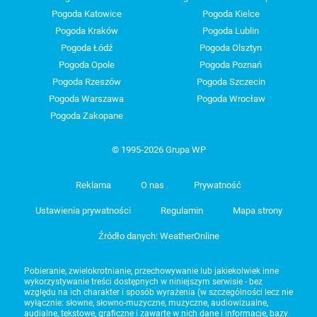
Pogoda Katowice
Pogoda Kielce
Pogoda Kraków
Pogoda Lublin
Pogoda Łódź
Pogoda Olsztyn
Pogoda Opole
Pogoda Poznań
Pogoda Rzeszów
Pogoda Szczecin
Pogoda Warszawa
Pogoda Wrocław
Pogoda Zakopane
© 1995-2026 Grupa WP
Reklama
O nas
Prywatność
Ustawienia prywatności
Regulamin
Mapa strony
Źródło danych: WeatherOnline
Pobieranie, zwielokrotnianie, przechowywanie lub jakiekolwiek inne
wykorzystywanie treści dostępnych w niniejszym serwisie - bez
względu na ich charakter i sposób wyrażenia (w szczególności lecz nie
wyłącznie: słowne, słowno-muzyczne, muzyczne, audiowizualne,
audialne, tekstowe, graficzne i zawarte w nich dane i informacje, bazy