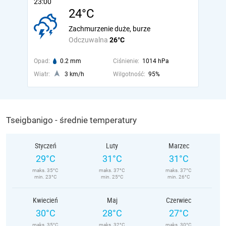
23:00
24°C
Zachmurzenie duże, burze
Odczuwalna
26°C
Opad:
0.2 mm
Ciśnienie:
1014 hPa
Wiatr:
3 km/h
Wilgotność:
95%
Tseigbanigo - średnie temperatury
Styczeń
Luty
Marzec
29°C
31°C
31°C
maks. 35°C
maks. 37°C
maks. 37°C
min. 23°C
min. 25°C
min. 26°C
Kwiecień
Maj
Czerwiec
30°C
28°C
27°C
maks. 35°C
maks. 32°C
maks. 30°C