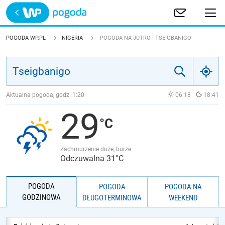
Trwa ładowanie
POLSKA
POGODA WP.PL
NIGERIA
POGODA NA JUTRO - TSEIGBANIGO
EUROPA
ŚWIAT
Aktualna pogoda, godz.
1:20
06:18
18:41
29
JAKOŚĆ POWIETRZA
Zachmurzenie duże, burze
Odczuwalna 31°C
POGODA
POGODA
POGODA NA
GODZINOWA
DŁUGOTERMINOWA
WEEKEND