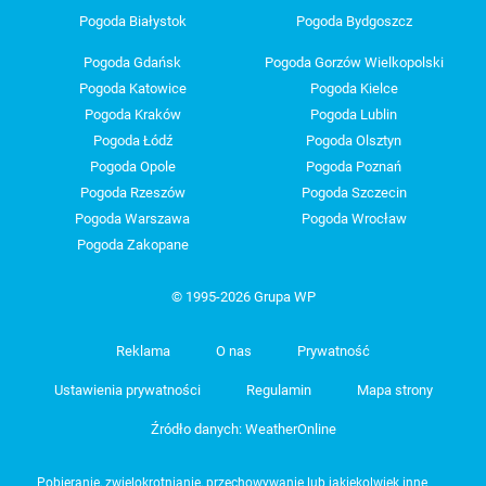
Pogoda Białystok
Pogoda Bydgoszcz
Pogoda Gdańsk
Pogoda Gorzów Wielkopolski
Pogoda Katowice
Pogoda Kielce
Pogoda Kraków
Pogoda Lublin
Pogoda Łódź
Pogoda Olsztyn
Pogoda Opole
Pogoda Poznań
Pogoda Rzeszów
Pogoda Szczecin
Pogoda Warszawa
Pogoda Wrocław
Pogoda Zakopane
© 1995-2026 Grupa WP
Reklama
O nas
Prywatność
Ustawienia prywatności
Regulamin
Mapa strony
Źródło danych: WeatherOnline
Pobieranie, zwielokrotnianie, przechowywanie lub jakiekolwiek inne