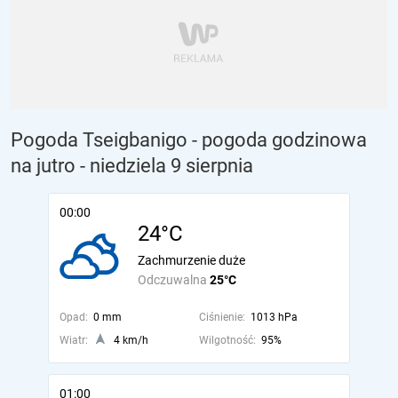
Pogoda Tseigbanigo - pogoda godzinowa
na jutro
- niedziela 9 sierpnia
00:00
24°C
Zachmurzenie duże
Odczuwalna
25°C
Opad:
0 mm
Ciśnienie:
1013 hPa
Wiatr:
4 km/h
Wilgotność:
95%
01:00