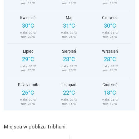
min. 11°C
min. 14°C
min. 18°C
Kwiecień
Maj
Czerwiec
30°C
31°C
30°C
maks. 37°C
maks. 37°C
maks. 34°C
min. 23°C
min. 25°C
min. 26°C
Lipiec
Sierpień
Wrzesień
29°C
28°C
28°C
maks. 31°C
maks. 31°C
maks. 31°C
min. 25°C
min. 25°C
min. 24°C
Październik
Listopad
Grudzień
26°C
22°C
18°C
maks. 30°C
maks. 27°C
maks. 24°C
min. 21°C
min. 16°C
min. 12°C
Miejsca w pobliżu Tribhuni