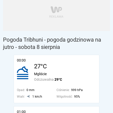
Pogoda Tribhuni - pogoda godzinowa na
jutro
- sobota 8 sierpnia
00:00
27°C
Mgliście
Odczuwalna
29°C
Opad:
0 mm
Ciśnienie:
999 hPa
Wiatr:
1 km/h
Wilgotność:
95%
01:00