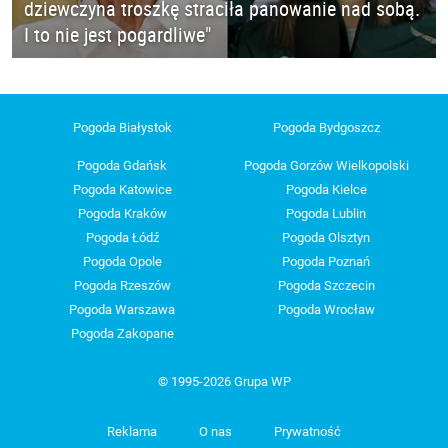
dziewczyna troszkę straciła panowanie nad sobą.
I to nie jest pogardliwe"
Pogoda Białystok
Pogoda Bydgoszcz
Pogoda Gdańsk
Pogoda Gorzów Wielkopolski
Pogoda Katowice
Pogoda Kielce
Pogoda Kraków
Pogoda Lublin
Pogoda Łódź
Pogoda Olsztyn
Pogoda Opole
Pogoda Poznań
Pogoda Rzeszów
Pogoda Szczecin
Pogoda Warszawa
Pogoda Wrocław
Pogoda Zakopane
© 1995-2026 Grupa WP
Reklama
O nas
Prywatność