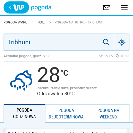
Trwa ładowanie
POLSKA
POGODA WP.PL
INDIE
POGODA NA JUTRO - TRIBHUNI
EUROPA
ŚWIAT
Aktualna pogoda, godz.
6:17
05:15
18:23
28
JAKOŚĆ POWIETRZA
Zachmurzenie duże, przelotny deszcz
Odczuwalna 30°C
POGODA
POGODA
POGODA NA
GODZINOWA
DŁUGOTERMINOWA
WEEKEND