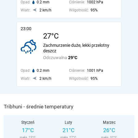
Opad:
0.2 mm
Ciśnienie:
1002 hPa
Wiatr:
2 km/h
Wilgotność:
95%
23:00
27°C
Zachmurzenie duże, lekki przelotny
deszcz
Odczuwalna
29°C
Opad:
0.2 mm
Ciśnienie:
1001 hPa
Wiatr:
2 km/h
Wilgotność:
95%
Tribhuni - średnie temperatury
Styczeń
Luty
Marzec
17°C
21°C
26°C
maks. 23°C
maks. 27°C
maks. 32°C