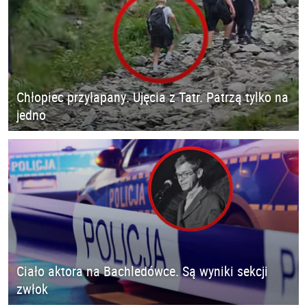
Chłopiec przyłapany. Ujęcia z Tatr. Patrzą tylko na
jedno
Ciało aktora na Bachledówce. Są wyniki sekcji
zwłok