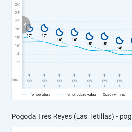
26°
24°
22°
20°
18°
16°
14°
12°
km/h
Temperatura
Temp. odczuwalna
Opady w mm:
Pogoda Tres Reyes (Las Tetillas) - po