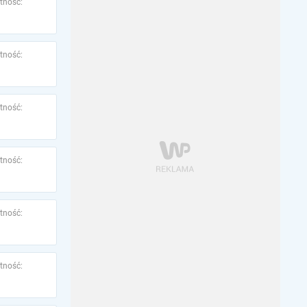
tność:
tność:
tność:
tność:
tność:
tność: