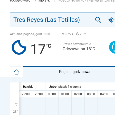
POGODA WP.PL
MEKSYK
POGODA NA JUTRO - TRES REYES (LAS TE
Aktualna pogoda, godz.
9:38
07:24
20:21
17
Prawie bezchmurnie
Odczuwalna 18°C
Pogoda godzinowa
°C
28°