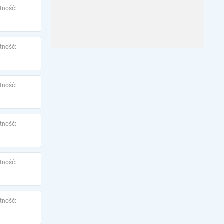
tność:
tność:
tność:
tność:
tność:
tność: