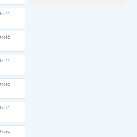
tność:
tność:
tność:
tność:
tność:
tność: