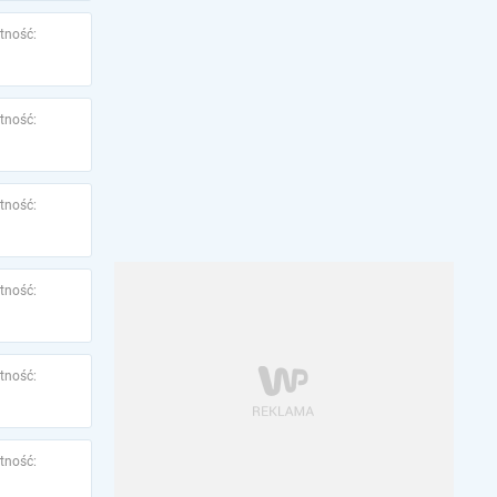
tność:
tność:
tność:
tność:
tność:
tność: