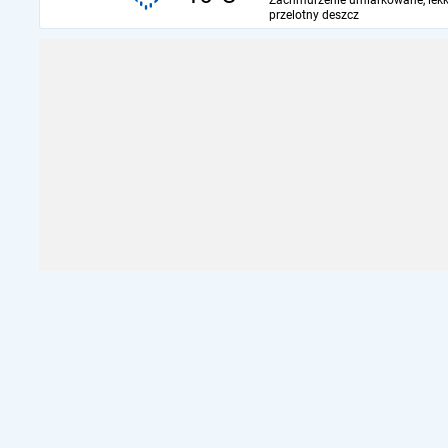
Zachmurzenie umiarkowane, lekk
przelotny deszcz