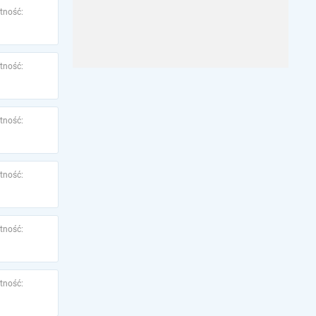
tność:
tność:
tność:
tność:
tność:
tność: