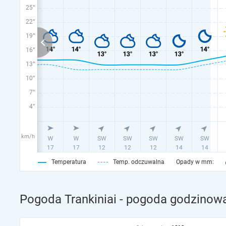
25°
22°
19°
16°
13°
10°
7°
4°
km/h
Temperatura
Temp. odczuwalna
Opady w mm:
Pogoda Trankiniai - pogoda godzinowa