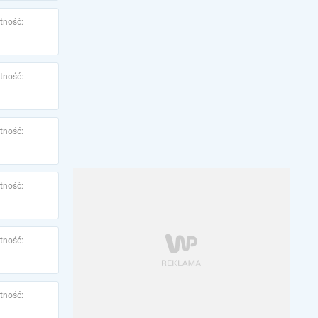
tność:
tność:
tność:
tność:
tność:
tność: