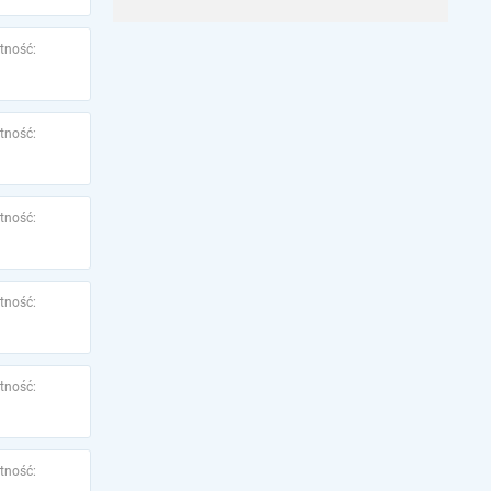
tność:
tność:
tność:
tność:
tność:
tność: