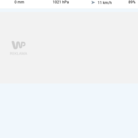
0 mm
1021 hPa
89%
11 km/h