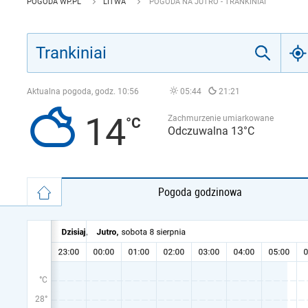
POGODA WP.PL
LITWA
POGODA NA JUTRO - TRANKINIAI
Aktualna pogoda, godz.
10:56
05:44
21:21
14
Zachmurzenie umiarkowane
Odczuwalna 13°C
Pogoda godzinowa
°C
28°