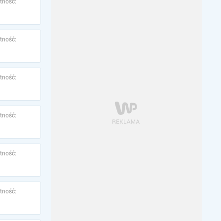
tność:
tność:
tność:
tność:
tność:
tność: