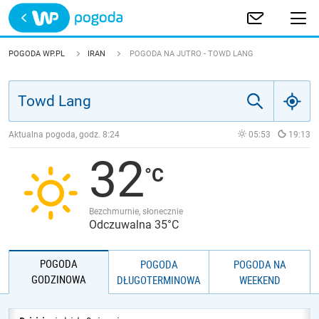
Trwa ładowanie
POLSKA
POGODA WP.PL
IRAN
POGODA NA JUTRO - TOWD LANG
EUROPA
ŚWIAT
Aktualna pogoda, godz.
8:24
05:53
19:13
32
JAKOŚĆ POWIETRZA
Bezchmurnie, słonecznie
Odczuwalna 35°C
POGODA
POGODA
POGODA NA
GODZINOWA
DŁUGOTERMINOWA
WEEKEND