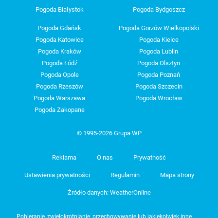
Pogoda Białystok
Pogoda Bydgoszcz
Pogoda Gdańsk
Pogoda Gorzów Wielkopolski
Pogoda Katowice
Pogoda Kielce
Pogoda Kraków
Pogoda Lublin
Pogoda Łódź
Pogoda Olsztyn
Pogoda Opole
Pogoda Poznań
Pogoda Rzeszów
Pogoda Szczecin
Pogoda Warszawa
Pogoda Wrocław
Pogoda Zakopane
© 1995-2026 Grupa WP
Reklama
O nas
Prywatność
Ustawienia prywatności
Regulamin
Mapa strony
Źródło danych: WeatherOnline
Pobieranie, zwielokrotnianie, przechowywanie lub jakiekolwiek inne