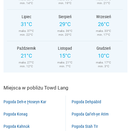
min. 14°C
min. 19°C
min. 21°C
Lipiec
Sierpień
Wrzesień
31°C
29°C
26°C
maks. 37°C
maks. 36°C
maks. 33°C
min. 22°C
min. 20°C
min. 17°C
Październik
Listopad
Grudzień
21°C
15°C
10°C
maks. 27°C
maks. 21°C
maks. 17°C
min. 12°C
min. 7°C
min. 3°C
Miejsca w pobliżu Towd Lang
Pogoda Deh-e Ḩoseyn Kar
Pogoda Dehpābīd
Pogoda Konag
Pogoda Qal‘eh-ye Atīm
Pogoda Kahnūk
Pogoda Sīāh Tīr