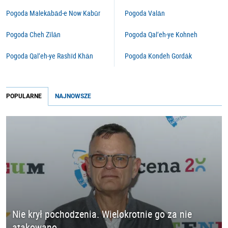
Pogoda Malekābād-e Now Kabūr
Pogoda Valān
Pogoda Cheh Zīlān
Pogoda Qal‘eh-ye Kohneh
Pogoda Qal‘eh-ye Rashīd Khān
Pogoda Kondeh Gordāk
POPULARNE
NAJNOWSZE
Nie krył pochodzenia. Wielokrotnie go za nie
atakowano