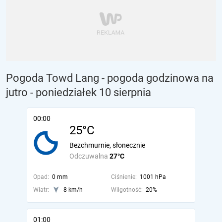
Pogoda Towd Lang - pogoda godzinowa na
jutro
- poniedziałek 10 sierpnia
00:00
25°C
Bezchmurnie, słonecznie
Odczuwalna
27°C
Opad:
0 mm
Ciśnienie:
1001 hPa
Wiatr:
8 km/h
Wilgotność:
20%
01:00