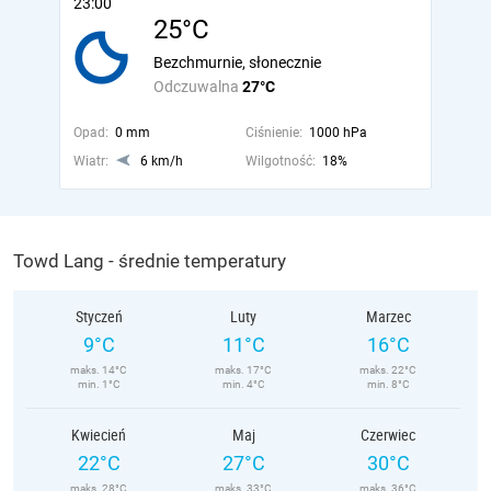
23:00
25°C
Bezchmurnie, słonecznie
Odczuwalna
27°C
Opad:
0 mm
Ciśnienie:
1000 hPa
Wiatr:
6 km/h
Wilgotność:
18%
Towd Lang - średnie temperatury
Styczeń
Luty
Marzec
9°C
11°C
16°C
maks. 14°C
maks. 17°C
maks. 22°C
min. 1°C
min. 4°C
min. 8°C
Kwiecień
Maj
Czerwiec
22°C
27°C
30°C
maks. 28°C
maks. 33°C
maks. 36°C