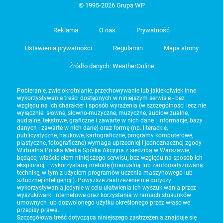
© 1995-2026 Grupa WP
Reklama
O nas
Prywatność
Ustawienia prywatności
Regulamin
Mapa strony
Źródło danych: WeatherOnline
Pobieranie, zwielokrotnianie, przechowywanie lub jakiekolwiek inne
wykorzystywanie treści dostępnych w niniejszym serwisie - bez
względu na ich charakter i sposób wyrażenia (w szczególności lecz nie
wyłącznie: słowne, słowno-muzyczne, muzyczne, audiowizualne,
audialne, tekstowe, graficzne i zawarte w nich dane i informacje, bazy
danych i zawarte w nich dane) oraz formę (np. literackie,
publicystyczne, naukowe, kartograficzne, programy komputerowe,
plastyczne, fotograficzne) wymaga uprzedniej i jednoznacznej zgody
Wirtualna Polska Media Spółka Akcyjna z siedzibą w Warszawie,
będącej właścicielem niniejszego serwisu, bez względu na sposób ich
eksploracji i wykorzystaną metodę (manualną lub zautomatyzowaną
technikę, w tym z użyciem programów uczenia maszynowego lub
sztucznej inteligencji). Powyższe zastrzeżenie nie dotyczy
wykorzystywania jedynie w celu ułatwienia ich wyszukiwania przez
wyszukiwarki internetowe oraz korzystania w ramach stosunków
umownych lub dozwolonego użytku określonego przez właściwe
przepisy prawa.
Szczegółowa treść dotycząca niniejszego zastrzeżenia znajduje się