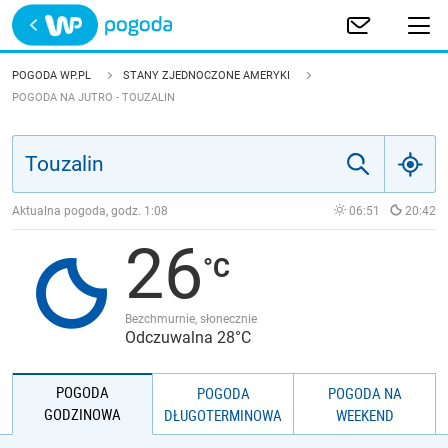
Trwa ładowanie
POLSKA
POGODA WP.PL
STANY ZJEDNOCZONE AMERYKI
POGODA NA JUTRO - TOUZALIN
EUROPA
ŚWIAT
Aktualna pogoda, godz.
1:08
06:51
20:42
JAKOŚĆ POWIETRZA
26
Bezchmurnie, słonecznie
Odczuwalna 28°C
POGODA
POGODA
POGODA NA
GODZINOWA
DŁUGOTERMINOWA
WEEKEND