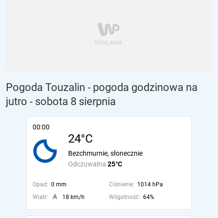
Pogoda Touzalin - pogoda godzinowa na
jutro
- sobota 8 sierpnia
00:00
24°C
Bezchmurnie, słonecznie
Odczuwalna
25°C
Opad:
0 mm
Ciśnienie:
1014 hPa
Wiatr:
18 km/h
Wilgotność:
64%