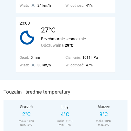
Wiatr:
24 km/h
Wilgotność:
41%
23:00
27°C
Bezchmurnie, słonecznie
Odczuwalna
29°C
Opad:
0 mm
Ciśnienie:
1011 hPa
Wiatr:
30 km/h
Wilgotność:
47%
Touzalin - średnie temperatury
Styczeń
Luty
Marzec
2°C
4°C
9°C
maks. 10°C
maks. 12°C
maks. 18°C
min. -2°C
min. -1°C
min. 4°C