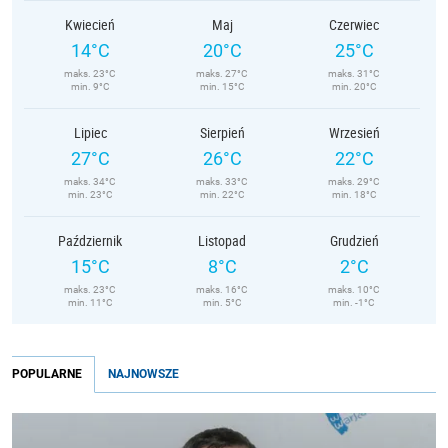
Kwiecień
Maj
Czerwiec
14°C
20°C
25°C
maks. 23°C
maks. 27°C
maks. 31°C
min. 9°C
min. 15°C
min. 20°C
Lipiec
Sierpień
Wrzesień
27°C
26°C
22°C
maks. 34°C
maks. 33°C
maks. 29°C
min. 23°C
min. 22°C
min. 18°C
Październik
Listopad
Grudzień
15°C
8°C
2°C
maks. 23°C
maks. 16°C
maks. 10°C
min. 11°C
min. 5°C
min. -1°C
POPULARNE
NAJNOWSZE