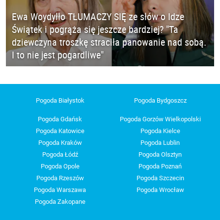
Ewa Woydyłło TŁUMACZY SIĘ ze słów o Idze
Świątek i pogrąża się jeszcze bardziej? "Ta
dziewczyna troszkę straciła panowanie nad sobą.
I to nie jest pogardliwe"
Pogoda Białystok
Pogoda Bydgoszcz
Pogoda Gdańsk
Pogoda Gorzów Wielkopolski
Pogoda Katowice
Pogoda Kielce
Pogoda Kraków
Pogoda Lublin
Pogoda Łódź
Pogoda Olsztyn
Pogoda Opole
Pogoda Poznań
Pogoda Rzeszów
Pogoda Szczecin
Pogoda Warszawa
Pogoda Wrocław
Pogoda Zakopane