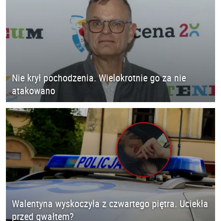
Nie krył pochodzenia. Wielokrotnie go za nie
atakowano
Walentyna wyskoczyła z czwartego piętra. Uciekła
przed gwałtem?