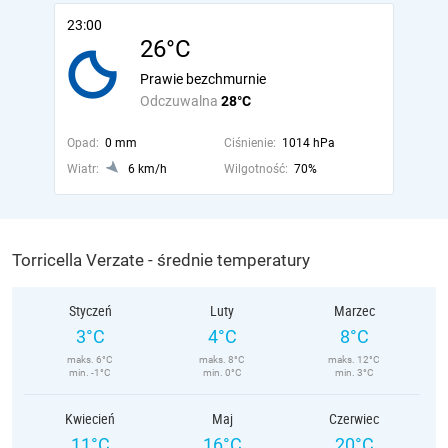
23:00
26°C
Prawie bezchmurnie
Odczuwalna
28°C
Opad:
0 mm
Ciśnienie:
1014 hPa
Wiatr:
6 km/h
Wilgotność:
70%
Torricella Verzate - średnie temperatury
Styczeń
Luty
Marzec
3°C
4°C
8°C
maks. 6°C
maks. 8°C
maks. 12°C
min. -1°C
min. 0°C
min. 3°C
Kwiecień
Maj
Czerwiec
11°C
16°C
20°C