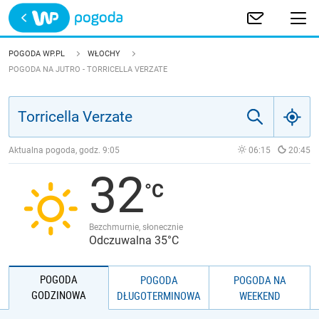
Trwa ładowanie
POLSKA
POGODA WP.PL
WŁOCHY
POGODA NA JUTRO - TORRICELLA VERZATE
EUROPA
ŚWIAT
Aktualna pogoda, godz.
9:05
06:15
20:45
JAKOŚĆ POWIETRZA
32
Bezchmurnie, słonecznie
Odczuwalna 35°C
POGODA
POGODA
POGODA NA
GODZINOWA
DŁUGOTERMINOWA
WEEKEND