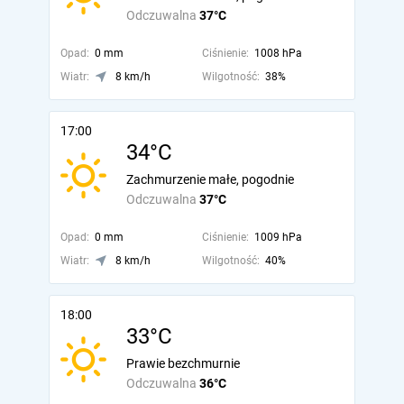
Odczuwalna
37°C
Opad:
0 mm
Ciśnienie:
1008 hPa
Wiatr:
8 km/h
Wilgotność:
38%
17:00
34°C
Zachmurzenie małe, pogodnie
Odczuwalna
37°C
Opad:
0 mm
Ciśnienie:
1009 hPa
Wiatr:
8 km/h
Wilgotność:
40%
18:00
33°C
Prawie bezchmurnie
Odczuwalna
36°C