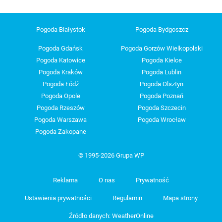
Pogoda Białystok
Pogoda Bydgoszcz
Pogoda Gdańsk
Pogoda Gorzów Wielkopolski
Pogoda Katowice
Pogoda Kielce
Pogoda Kraków
Pogoda Lublin
Pogoda Łódź
Pogoda Olsztyn
Pogoda Opole
Pogoda Poznań
Pogoda Rzeszów
Pogoda Szczecin
Pogoda Warszawa
Pogoda Wrocław
Pogoda Zakopane
© 1995-2026 Grupa WP
Reklama
O nas
Prywatność
Ustawienia prywatności
Regulamin
Mapa strony
Źródło danych: WeatherOnline