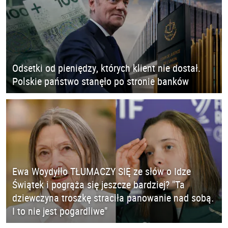
Odsetki od pieniędzy, których klient nie dostał.
Polskie państwo stanęło po stronie banków
Ewa Woydyłło TŁUMACZY SIĘ ze słów o Idze
Świątek i pogrąża się jeszcze bardziej? "Ta
dziewczyna troszkę straciła panowanie nad sobą.
I to nie jest pogardliwe"