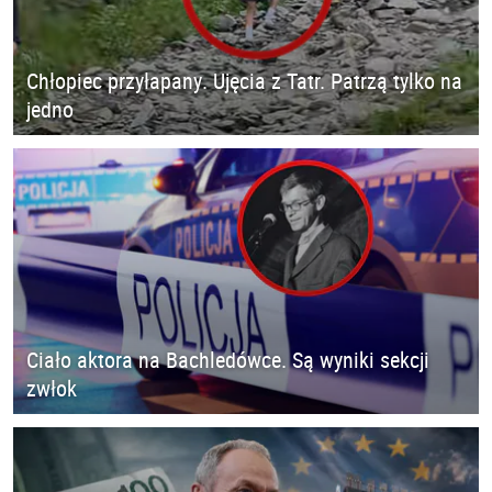
Chłopiec przyłapany. Ujęcia z Tatr. Patrzą tylko na
jedno
Ciało aktora na Bachledówce. Są wyniki sekcji
zwłok