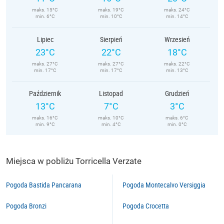
maks. 15°C
maks. 19°C
maks. 24°C
min. 6°C
min. 10°C
min. 14°C
Lipiec
Sierpień
Wrzesień
23°C
22°C
18°C
maks. 27°C
maks. 27°C
maks. 22°C
min. 17°C
min. 17°C
min. 13°C
Październik
Listopad
Grudzień
13°C
7°C
3°C
maks. 16°C
maks. 10°C
maks. 6°C
min. 9°C
min. 4°C
min. 0°C
Miejsca w pobliżu Torricella Verzate
Pogoda Bastida Pancarana
Pogoda Montecalvo Versiggia
Pogoda Bronzi
Pogoda Crocetta