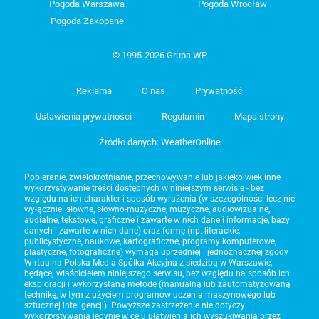
Pogoda Warszawa
Pogoda Wrocław
Pogoda Zakopane
© 1995-2026 Grupa WP
Reklama
O nas
Prywatność
Ustawienia prywatności
Regulamin
Mapa strony
Źródło danych: WeatherOnline
Pobieranie, zwielokrotnianie, przechowywanie lub jakiekolwiek inne
wykorzystywanie treści dostępnych w niniejszym serwisie - bez
względu na ich charakter i sposób wyrażenia (w szczególności lecz nie
wyłącznie: słowne, słowno-muzyczne, muzyczne, audiowizualne,
audialne, tekstowe, graficzne i zawarte w nich dane i informacje, bazy
danych i zawarte w nich dane) oraz formę (np. literackie,
publicystyczne, naukowe, kartograficzne, programy komputerowe,
plastyczne, fotograficzne) wymaga uprzedniej i jednoznacznej zgody
Wirtualna Polska Media Spółka Akcyjna z siedzibą w Warszawie,
będącej właścicielem niniejszego serwisu, bez względu na sposób ich
eksploracji i wykorzystaną metodę (manualną lub zautomatyzowaną
technikę, w tym z użyciem programów uczenia maszynowego lub
sztucznej inteligencji). Powyższe zastrzeżenie nie dotyczy
wykorzystywania jedynie w celu ułatwienia ich wyszukiwania przez