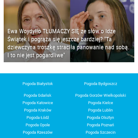
Ewa Woydyłło TŁUMACZY SIĘ ze słów o Idze
Świątek i pogrąża się jeszcze bardziej? "Ta
dziewczyna troszkę straciła panowanie nad sobą.
I to nie jest pogardliwe"
Pogoda Białystok
Pogoda Bydgoszcz
Pogoda Gdańsk
Pogoda Gorzów Wielkopolski
Pogoda Katowice
Pogoda Kielce
Pogoda Kraków
Pogoda Lublin
Pogoda Łódź
Pogoda Olsztyn
Pogoda Opole
Pogoda Poznań
Pogoda Rzeszów
Pogoda Szczecin