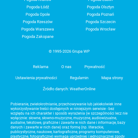
Pogoda Łódź
Pogoda Olsztyn
Pogoda Opole
Pogoda Poznań
Pogoda Rzeszów
Pogoda Szczecin
Pogoda Warszawa
Pogoda Wrocław
Pogoda Zakopane
© 1995-2026 Grupa WP
Reklama
O nas
Prywatność
Ustawienia prywatności
Regulamin
Mapa strony
Źródło danych: WeatherOnline
Pobieranie, zwielokrotnianie, przechowywanie lub jakiekolwiek inne
wykorzystywanie treści dostępnych w niniejszym serwisie - bez
względu na ich charakter i sposób wyrażenia (w szczególności lecz nie
wyłącznie: słowne, słowno-muzyczne, muzyczne, audiowizualne,
audialne, tekstowe, graficzne i zawarte w nich dane i informacje, bazy
danych i zawarte w nich dane) oraz formę (np. literackie,
publicystyczne, naukowe, kartograficzne, programy komputerowe,
plastyczne, fotograficzne) wymaga uprzedniej i jednoznacznej zgody