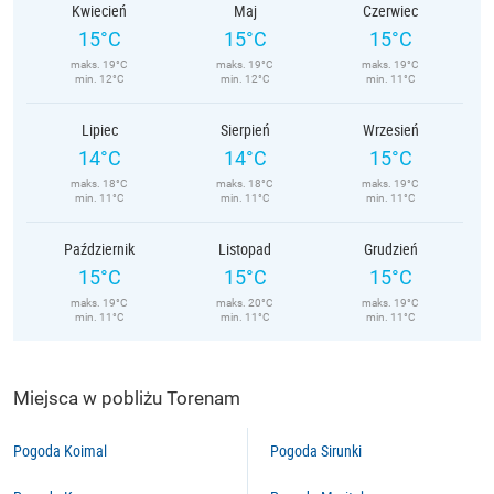
Kwiecień
Maj
Czerwiec
15°C
15°C
15°C
maks. 19°C
maks. 19°C
maks. 19°C
min. 12°C
min. 12°C
min. 11°C
Lipiec
Sierpień
Wrzesień
14°C
14°C
15°C
maks. 18°C
maks. 18°C
maks. 19°C
min. 11°C
min. 11°C
min. 11°C
Październik
Listopad
Grudzień
15°C
15°C
15°C
maks. 19°C
maks. 20°C
maks. 19°C
min. 11°C
min. 11°C
min. 11°C
Miejsca w pobliżu Torenam
Pogoda Koimal
Pogoda Sirunki