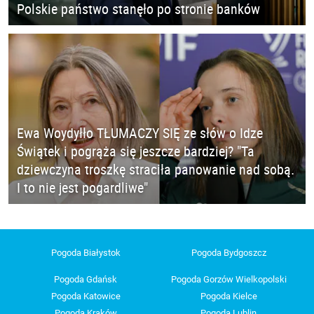
Polskie państwo stanęło po stronie banków
Ewa Woydyłło TŁUMACZY SIĘ ze słów o Idze
Świątek i pogrąża się jeszcze bardziej? "Ta
dziewczyna troszkę straciła panowanie nad sobą.
I to nie jest pogardliwe"
Pogoda Białystok
Pogoda Bydgoszcz
Pogoda Gdańsk
Pogoda Gorzów Wielkopolski
Pogoda Katowice
Pogoda Kielce
Pogoda Kraków
Pogoda Lublin