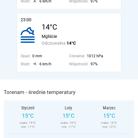
Wiatr:
6 km/h
Wilgotność:
97%
23:00
14°C
Mgliście
Odczuwalna
14°C
Opad:
0 mm
Ciśnienie:
1012 hPa
Wiatr:
6 km/h
Wilgotność:
97%
Torenam - średnie temperatury
Styczeń
Luty
Marzec
15°C
15°C
15°C
maks. 19°C
maks. 19°C
maks. 19°C
min. 11°C
min. 11°C
min. 12°C