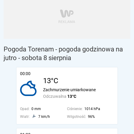
Pogoda Torenam - pogoda godzinowa na
jutro
- sobota 8 sierpnia
00:00
13°C
Zachmurzenie umiarkowane
Odczuwalna
13°C
Opad:
0 mm
Ciśnienie:
1014 hPa
Wiatr:
7 km/h
Wilgotność:
96%