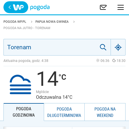
Trwa ładowanie
POLSKA
POGODA WP.PL
PAPUA NOWA GWINEA
POGODA NA JUTRO - TORENAM
EUROPA
ŚWIAT
Aktualna pogoda, godz.
4:38
06:36
18:30
JAKOŚĆ POWIETRZA
14
Mgliście
Odczuwalna 14°C
POGODA
POGODA
POGODA NA
GODZINOWA
DŁUGOTERMINOWA
WEEKEND