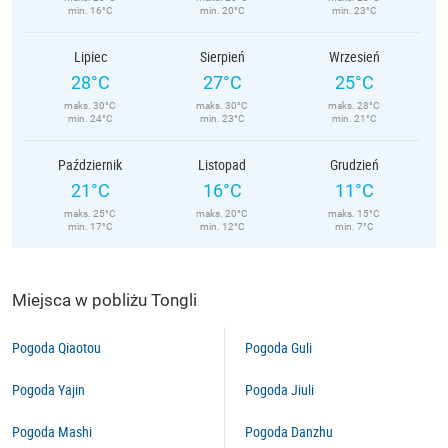
min. 16°C
min. 20°C
min. 23°C
Lipiec
Sierpień
Wrzesień
28°C
27°C
25°C
maks. 30°C
maks. 30°C
maks. 28°C
min. 24°C
min. 23°C
min. 21°C
Październik
Listopad
Grudzień
21°C
16°C
11°C
maks. 25°C
maks. 20°C
maks. 15°C
min. 17°C
min. 12°C
min. 7°C
Miejsca w pobliżu Tongli
Pogoda Qiaotou
Pogoda Guli
Pogoda Yajin
Pogoda Jiuli
Pogoda Mashi
Pogoda Danzhu