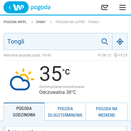
Trwa ładowanie
POLSKA
POGODA WP.PL
CHINY
POGODA NA JUTRO - TONGLI
EUROPA
ŚWIAT
Aktualna pogoda, godz.
10:43
06:12
19:25
35
JAKOŚĆ POWIETRZA
Zachmurzenie umiarkowane
Odczuwalna 38°C
POGODA
POGODA
POGODA NA
GODZINOWA
DŁUGOTERMINOWA
WEEKEND