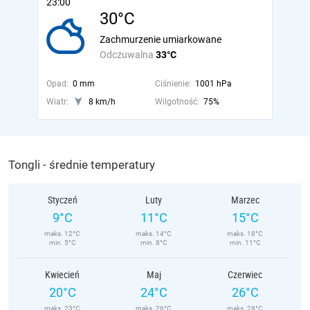
23:00
30°C
Zachmurzenie umiarkowane
Odczuwalna
33°C
Opad:
0 mm
Ciśnienie:
1001 hPa
Wiatr:
8 km/h
Wilgotność:
75%
Tongli - średnie temperatury
Styczeń
Luty
Marzec
9°C
11°C
15°C
maks. 12°C
maks. 14°C
maks. 18°C
min. 5°C
min. 8°C
min. 11°C
Kwiecień
Maj
Czerwiec
20°C
24°C
26°C
maks. 23°C
maks. 26°C
maks. 28°C