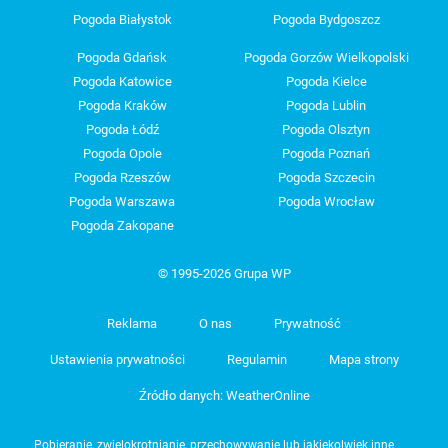
Pogoda Białystok
Pogoda Bydgoszcz
Pogoda Gdańsk
Pogoda Gorzów Wielkopolski
Pogoda Katowice
Pogoda Kielce
Pogoda Kraków
Pogoda Lublin
Pogoda Łódź
Pogoda Olsztyn
Pogoda Opole
Pogoda Poznań
Pogoda Rzeszów
Pogoda Szczecin
Pogoda Warszawa
Pogoda Wrocław
Pogoda Zakopane
© 1995-2026 Grupa WP
Reklama
O nas
Prywatność
Ustawienia prywatności
Regulamin
Mapa strony
Źródło danych: WeatherOnline
Pobieranie, zwielokrotnianie, przechowywanie lub jakiekolwiek inne