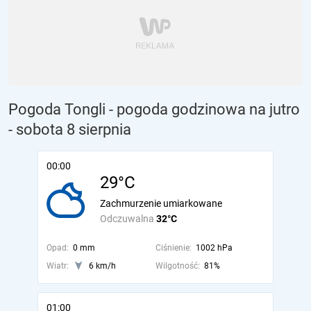
Pogoda Tongli - pogoda godzinowa na jutro
- sobota 8 sierpnia
00:00
29°C
Zachmurzenie umiarkowane
Odczuwalna
32°C
Opad:
0 mm
Ciśnienie:
1002 hPa
Wiatr:
6 km/h
Wilgotność:
81%
01:00