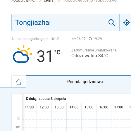
POGODA WP.PL
CHINY
POGODA NA JUTRO - TONGJIAZHAI
Aktualna pogoda, godz.
10:12
06:07
19:29
31
Zachmurzenie umiarkowane
Odczuwalna 34°C
Pogoda godzinowa
°C
38°