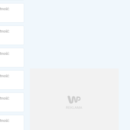
tność:
tność:
tność:
tność:
tność:
tność: