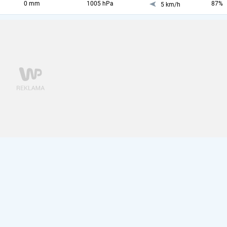
0 mm
1005 hPa
87%
5 km/h