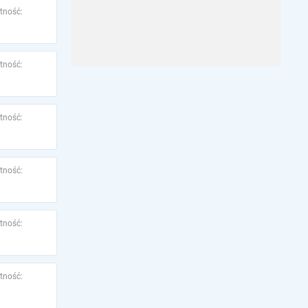
tność:
tność:
tność:
tność:
tność:
tność: