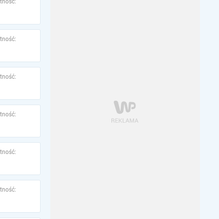
tność:
tność:
tność:
tność:
tność:
tność: