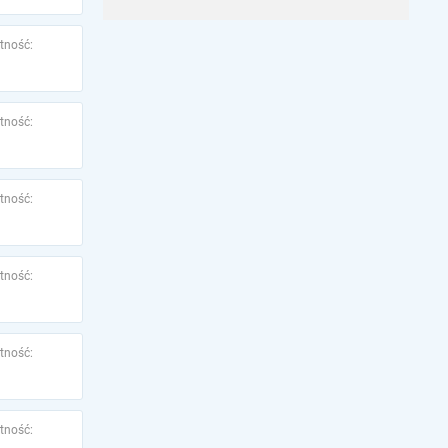
tność:
tność:
tność:
tność:
tność:
tność: