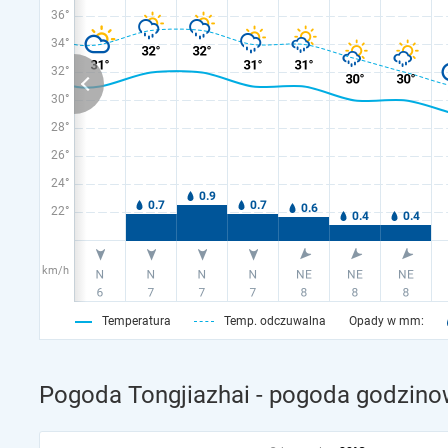
36°
34°
32°
30°
28°
26°
24°
22°
km/h
Temperatura
Temp. odczuwalna
Opady w mm:
Pogoda Tongjiazhai - pogoda godzinow