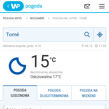
Trwa ładowanie
POLSKA
POGODA WP.PL
MOZAMBIK
POGODA NA JUTRO - TOMÉ
EUROPA
ŚWIAT
Aktualna pogoda, godz.
4:10
06:13
17:34
15
JAKOŚĆ POWIETRZA
Bezchmurnie, słonecznie
Odczuwalna 17°C
POGODA
POGODA
POGODA NA
GODZINOWA
DŁUGOTERMINOWA
WEEKEND