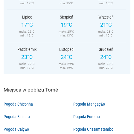
min. 17°C
min. 15°C
min. 13°C
Lipiec
Sierpień
Wrzesień
17°C
19°C
21°C
maks. 22°C
maks. 25°C
maks. 28°C
min. 12°C
min. 13°C
min. 15°C
Październik
Listopad
Grudzień
23°C
24°C
24°C
maks. 29°C
maks. 29°C
maks. 28°C
min. 17°C
min. 19°C
min. 20°C
Miejsca w pobliżu Tomé
Pogoda Chiconha
Pogoda Mangação
Pogoda Fainera
Pogoda Furoma
Pogoda Calção
Pogoda Crissamatembo