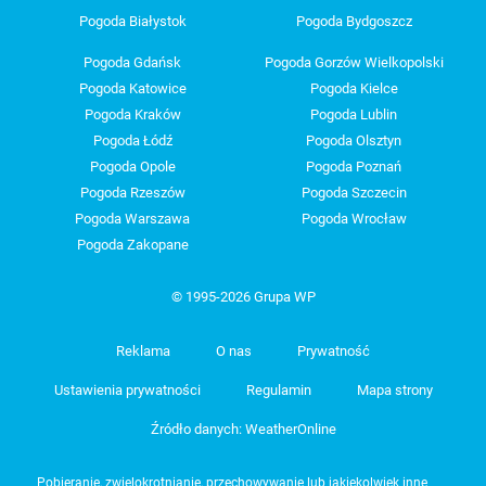
Pogoda Białystok
Pogoda Bydgoszcz
Pogoda Gdańsk
Pogoda Gorzów Wielkopolski
Pogoda Katowice
Pogoda Kielce
Pogoda Kraków
Pogoda Lublin
Pogoda Łódź
Pogoda Olsztyn
Pogoda Opole
Pogoda Poznań
Pogoda Rzeszów
Pogoda Szczecin
Pogoda Warszawa
Pogoda Wrocław
Pogoda Zakopane
© 1995-2026 Grupa WP
Reklama
O nas
Prywatność
Ustawienia prywatności
Regulamin
Mapa strony
Źródło danych: WeatherOnline
Pobieranie, zwielokrotnianie, przechowywanie lub jakiekolwiek inne