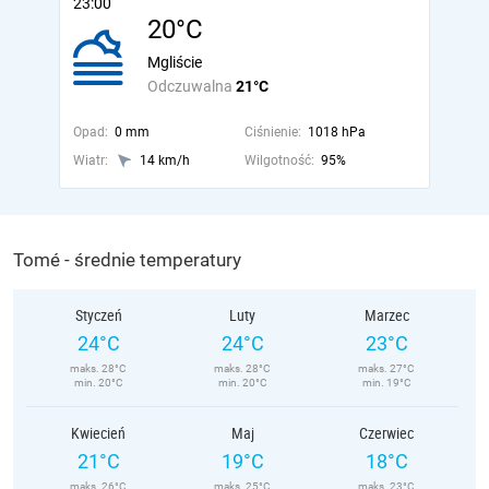
23:00
20°C
Mgliście
Odczuwalna
21°C
Opad:
0 mm
Ciśnienie:
1018 hPa
Wiatr:
14 km/h
Wilgotność:
95%
Tomé - średnie temperatury
Styczeń
Luty
Marzec
24°C
24°C
23°C
maks. 28°C
maks. 28°C
maks. 27°C
min. 20°C
min. 20°C
min. 19°C
Kwiecień
Maj
Czerwiec
21°C
19°C
18°C
maks. 26°C
maks. 25°C
maks. 23°C