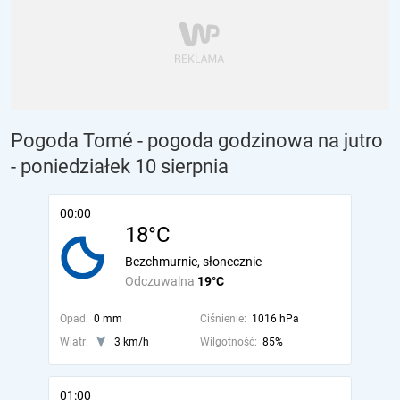
Pogoda Tomé - pogoda godzinowa na jutro
- poniedziałek 10 sierpnia
00:00
18°C
Bezchmurnie, słonecznie
Odczuwalna
19°C
Opad:
0 mm
Ciśnienie:
1016 hPa
Wiatr:
3 km/h
Wilgotność:
85%
01:00