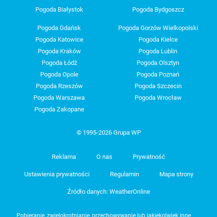
Pogoda Białystok
Pogoda Bydgoszcz
Pogoda Gdańsk
Pogoda Gorzów Wielkopolski
Pogoda Katowice
Pogoda Kielce
Pogoda Kraków
Pogoda Lublin
Pogoda Łódź
Pogoda Olsztyn
Pogoda Opole
Pogoda Poznań
Pogoda Rzeszów
Pogoda Szczecin
Pogoda Warszawa
Pogoda Wrocław
Pogoda Zakopane
© 1995-2026 Grupa WP
Reklama
O nas
Prywatność
Ustawienia prywatności
Regulamin
Mapa strony
Źródło danych: WeatherOnline
Pobieranie, zwielokrotnianie, przechowywanie lub jakiekolwiek inne