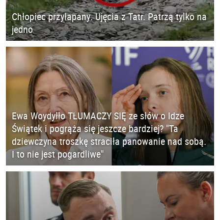
Chłopiec przyłapany. Ujęcia z Tatr. Patrzą tylko na
jedno
Ewa Woydyłło TŁUMACZY SIĘ ze słów o Idze
Świątek i pogrąża się jeszcze bardziej? "Ta
dziewczyna troszkę straciła panowanie nad sobą.
I to nie jest pogardliwe"