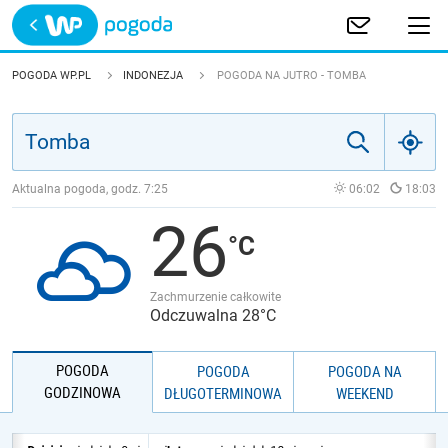
Trwa ładowanie
POLSKA
POGODA WP.PL
INDONEZJA
POGODA NA JUTRO - TOMBA
EUROPA
ŚWIAT
Aktualna pogoda, godz.
7:25
06:02
18:03
26
JAKOŚĆ POWIETRZA
Zachmurzenie całkowite
Odczuwalna 28°C
POGODA
POGODA
POGODA NA
GODZINOWA
DŁUGOTERMINOWA
WEEKEND