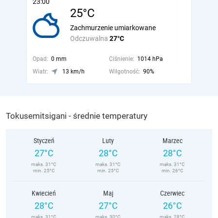
23:00
25°C
Zachmurzenie umiarkowane
Odczuwalna
27°C
Opad:
0 mm
Ciśnienie:
1014 hPa
Wiatr:
13 km/h
Wilgotność:
90%
Tokusemitsigani - średnie temperatury
Styczeń
Luty
Marzec
27°C
28°C
28°C
maks. 31°C
maks. 31°C
maks. 31°C
min. 25°C
min. 25°C
min. 26°C
Kwiecień
Maj
Czerwiec
28°C
27°C
26°C
maks. 31°C
maks. 30°C
maks. 28°C