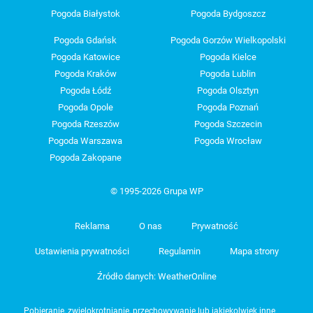
Pogoda Białystok
Pogoda Bydgoszcz
Pogoda Gdańsk
Pogoda Gorzów Wielkopolski
Pogoda Katowice
Pogoda Kielce
Pogoda Kraków
Pogoda Lublin
Pogoda Łódź
Pogoda Olsztyn
Pogoda Opole
Pogoda Poznań
Pogoda Rzeszów
Pogoda Szczecin
Pogoda Warszawa
Pogoda Wrocław
Pogoda Zakopane
© 1995-2026 Grupa WP
Reklama
O nas
Prywatność
Ustawienia prywatności
Regulamin
Mapa strony
Źródło danych: WeatherOnline
Pobieranie, zwielokrotnianie, przechowywanie lub jakiekolwiek inne