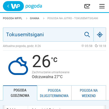
Trwa ładowanie
POLSKA
POGODA WP.PL
GHANA
POGODA NA JUTRO - TOKUSEMITSIGANI
EUROPA
ŚWIAT
Aktualna pogoda, godz.
8:26
05:58
18:18
26
JAKOŚĆ POWIETRZA
Zachmurzenie umiarkowane
Odczuwalna 27°C
POGODA
POGODA
POGODA NA
GODZINOWA
DŁUGOTERMINOWA
WEEKEND