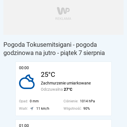
Pogoda Tokusemitsigani - pogoda
godzinowa na jutro
- piątek 7 sierpnia
00:00
25°C
Zachmurzenie umiarkowane
Odczuwalna
27°C
Opad:
0 mm
Ciśnienie:
1014 hPa
Wiatr:
11 km/h
Wilgotność:
90%
01:00