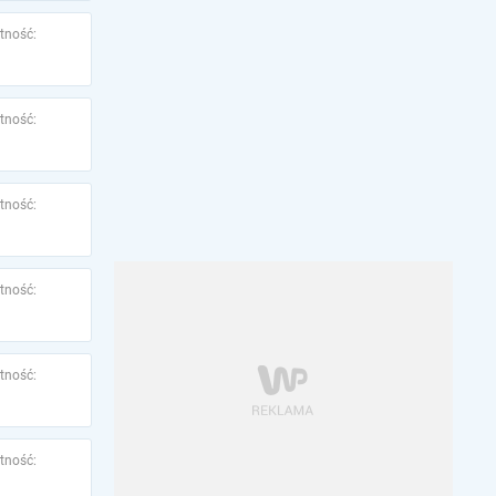
tność:
tność:
tność:
tność:
tność:
tność: