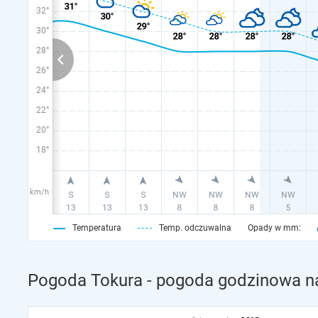
32°
30°
28°
26°
24°
22°
20°
18°
km/h
Temperatura
Temp. odczuwalna
Opady w mm:
Pogoda Tokura - pogoda godzinowa na