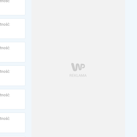
tność:
tność:
tność:
tność:
tność:
tność: