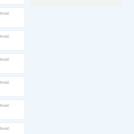
tność:
tność:
tność:
tność:
tność:
tność: