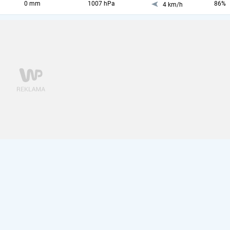
0 mm
1007 hPa
86%
4 km/h