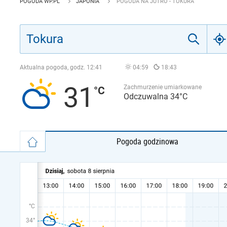
POGODA WP.PL
JAPONIA
POGODA NA JUTRO - TOKURA
Aktualna pogoda, godz.
12:41
04:59
18:43
31
Zachmurzenie umiarkowane
Odczuwalna 34°C
Pogoda godzinowa
°C
34°