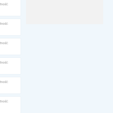
tność:
tność:
tność:
tność:
tność:
tność: