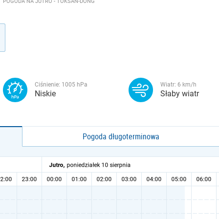
POGODA NA JUTRO - TŎKSAN-DONG
Ciśnienie:
1005
hPa
Wiatr:
6
km/h
Niskie
Słaby wiatr
Pogoda długoterminowa