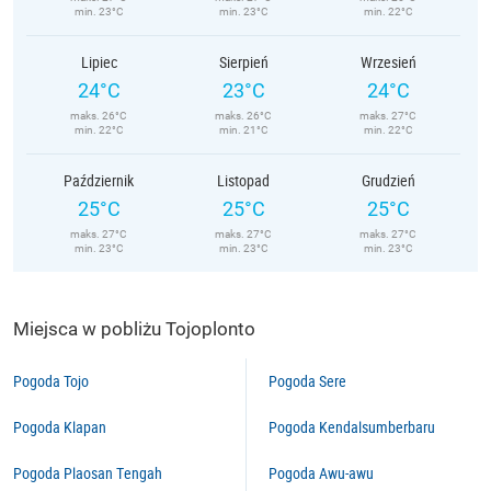
min. 23°C
min. 23°C
min. 22°C
Lipiec
Sierpień
Wrzesień
24°C
23°C
24°C
maks. 26°C
maks. 26°C
maks. 27°C
min. 22°C
min. 21°C
min. 22°C
Październik
Listopad
Grudzień
25°C
25°C
25°C
maks. 27°C
maks. 27°C
maks. 27°C
min. 23°C
min. 23°C
min. 23°C
Miejsca w pobliżu Tojoplonto
Pogoda Tojo
Pogoda Sere
Pogoda Klapan
Pogoda Kendalsumberbaru
Pogoda Plaosan Tengah
Pogoda Awu-awu