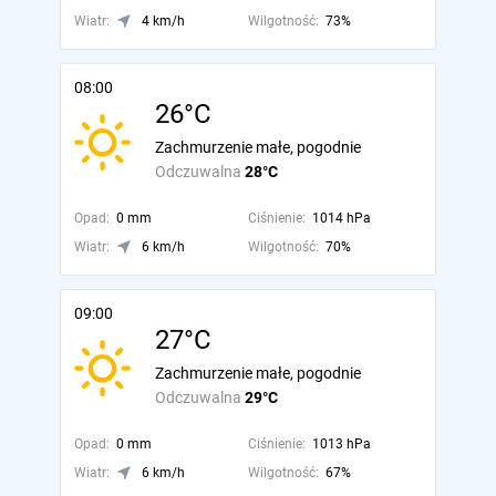
Wiatr:
4 km/h
Wilgotność:
73%
08:00
26°C
Zachmurzenie małe, pogodnie
Odczuwalna
28°C
Opad:
0 mm
Ciśnienie:
1014 hPa
Wiatr:
6 km/h
Wilgotność:
70%
09:00
27°C
Zachmurzenie małe, pogodnie
Odczuwalna
29°C
Opad:
0 mm
Ciśnienie:
1013 hPa
Wiatr:
6 km/h
Wilgotność:
67%