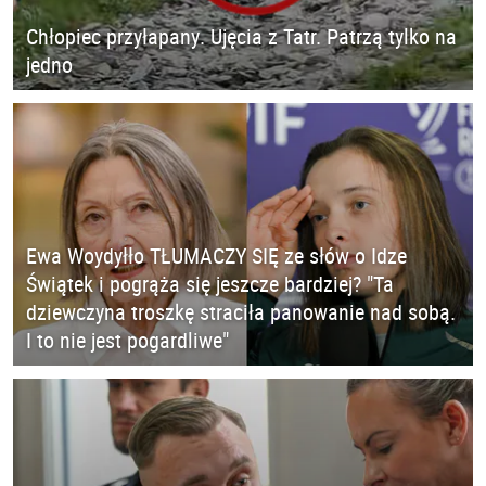
Chłopiec przyłapany. Ujęcia z Tatr. Patrzą tylko na
jedno
Ewa Woydyłło TŁUMACZY SIĘ ze słów o Idze
Świątek i pogrąża się jeszcze bardziej? "Ta
dziewczyna troszkę straciła panowanie nad sobą.
I to nie jest pogardliwe"