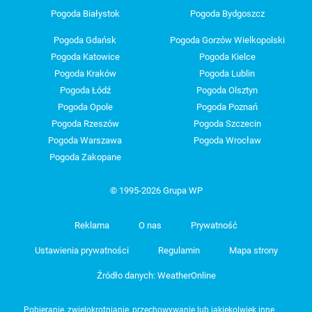
Pogoda Białystok
Pogoda Bydgoszcz
Pogoda Gdańsk
Pogoda Gorzów Wielkopolski
Pogoda Katowice
Pogoda Kielce
Pogoda Kraków
Pogoda Lublin
Pogoda Łódź
Pogoda Olsztyn
Pogoda Opole
Pogoda Poznań
Pogoda Rzeszów
Pogoda Szczecin
Pogoda Warszawa
Pogoda Wrocław
Pogoda Zakopane
© 1995-2026 Grupa WP
Reklama
O nas
Prywatność
Ustawienia prywatności
Regulamin
Mapa strony
Źródło danych: WeatherOnline
Pobieranie, zwielokrotnianie, przechowywanie lub jakiekolwiek inne