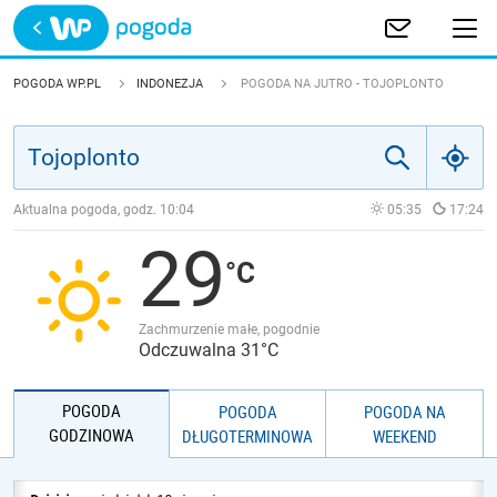
Trwa ładowanie
POLSKA
POGODA WP.PL
INDONEZJA
POGODA NA JUTRO - TOJOPLONTO
EUROPA
ŚWIAT
Aktualna pogoda, godz.
10:04
05:35
17:24
29
JAKOŚĆ POWIETRZA
Zachmurzenie małe, pogodnie
Odczuwalna 31°C
POGODA
POGODA
POGODA NA
GODZINOWA
DŁUGOTERMINOWA
WEEKEND