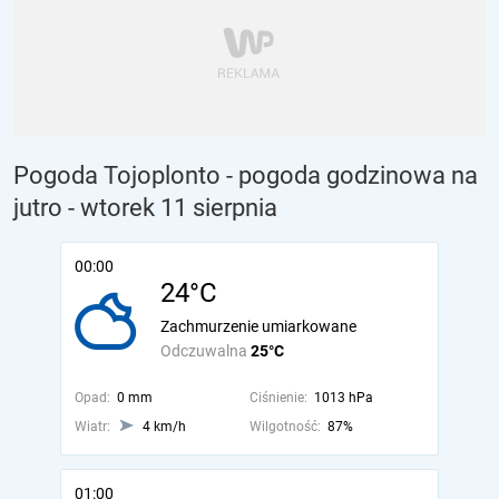
Pogoda Tojoplonto - pogoda godzinowa na
jutro
- wtorek 11 sierpnia
00:00
24°C
Zachmurzenie umiarkowane
Odczuwalna
25°C
Opad:
0 mm
Ciśnienie:
1013 hPa
Wiatr:
4 km/h
Wilgotność:
87%
01:00