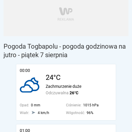
Pogoda Togbapolu - pogoda godzinowa na
jutro
- piątek 7 sierpnia
00:00
24°C
Zachmurzenie duże
Odczuwalna
26°C
Opad:
0 mm
Ciśnienie:
1015 hPa
Wiatr:
4 km/h
Wilgotność:
96%
01:00