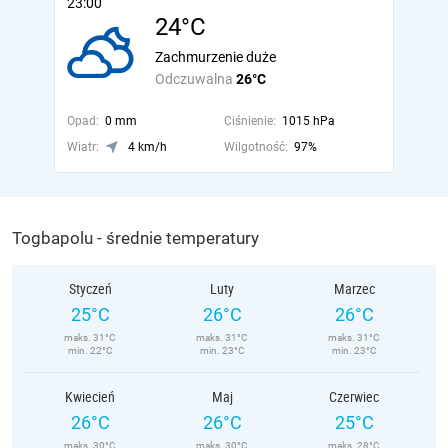
23:00
24°C
Zachmurzenie duże
Odczuwalna
26°C
Opad:
0 mm
Ciśnienie:
1015 hPa
Wiatr:
4 km/h
Wilgotność:
97%
Togbapolu - średnie temperatury
Styczeń
Luty
Marzec
25°C
26°C
26°C
maks. 31°C
maks. 31°C
maks. 31°C
min. 22°C
min. 23°C
min. 23°C
Kwiecień
Maj
Czerwiec
26°C
26°C
25°C
maks. 30°C
maks. 30°C
maks. 28°C