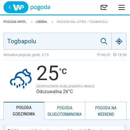
Trwa ładowanie
POLSKA
POGODA WP.PL
LIBERIA
POGODA NA JUTRO - TOGBAPOLU
EUROPA
ŚWIAT
Aktualna pogoda, godz.
5:15
06:35
18:58
25
JAKOŚĆ POWIETRZA
Zachmurzenie duże, przelotny deszcz
Odczuwalna 26°C
POGODA
POGODA
POGODA NA
GODZINOWA
DŁUGOTERMINOWA
WEEKEND