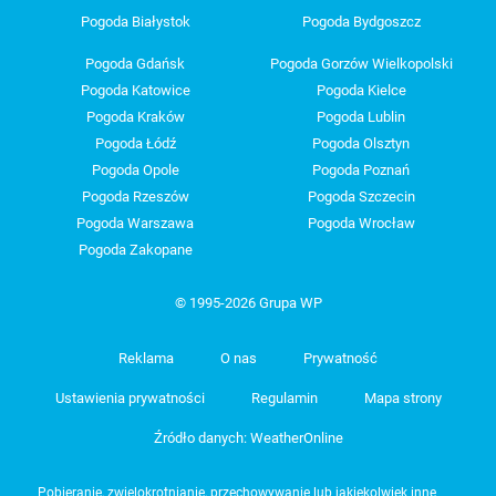
Pogoda Białystok
Pogoda Bydgoszcz
Pogoda Gdańsk
Pogoda Gorzów Wielkopolski
Pogoda Katowice
Pogoda Kielce
Pogoda Kraków
Pogoda Lublin
Pogoda Łódź
Pogoda Olsztyn
Pogoda Opole
Pogoda Poznań
Pogoda Rzeszów
Pogoda Szczecin
Pogoda Warszawa
Pogoda Wrocław
Pogoda Zakopane
© 1995-2026 Grupa WP
Reklama
O nas
Prywatność
Ustawienia prywatności
Regulamin
Mapa strony
Źródło danych: WeatherOnline
Pobieranie, zwielokrotnianie, przechowywanie lub jakiekolwiek inne