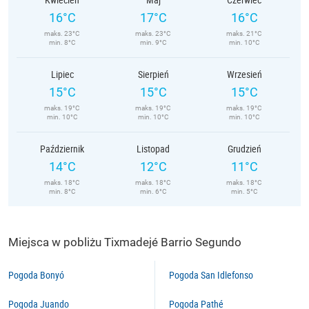
16°C
17°C
16°C
maks. 23°C
maks. 23°C
maks. 21°C
min. 8°C
min. 9°C
min. 10°C
Lipiec
Sierpień
Wrzesień
15°C
15°C
15°C
maks. 19°C
maks. 19°C
maks. 19°C
min. 10°C
min. 10°C
min. 10°C
Październik
Listopad
Grudzień
14°C
12°C
11°C
maks. 18°C
maks. 18°C
maks. 18°C
min. 8°C
min. 6°C
min. 5°C
Miejsca w pobliżu Tixmadejé Barrio Segundo
Pogoda Bonyó
Pogoda San Idlefonso
Pogoda Juando
Pogoda Pathé