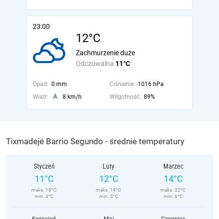
23:00
12°C
Zachmurzenie duże
Odczuwalna
11°C
Opad:
0 mm
Ciśnienie:
1016 hPa
Wiatr:
8 km/h
Wilgotność:
89%
Tixmadejé Barrio Segundo - średnie temperatury
Styczeń
Luty
Marzec
11°C
12°C
14°C
maks. 18°C
maks. 19°C
maks. 22°C
min. 4°C
min. 5°C
min. 6°C
Kwiecień
Maj
Czerwiec