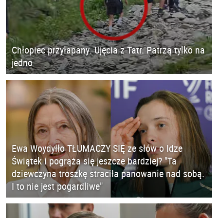
Chłopiec przyłapany. Ujęcia z Tatr. Patrzą tylko na
jedno
Ewa Woydyłło TŁUMACZY SIĘ ze słów o Idze
Świątek i pogrąża się jeszcze bardziej? "Ta
dziewczyna troszkę straciła panowanie nad sobą.
I to nie jest pogardliwe"