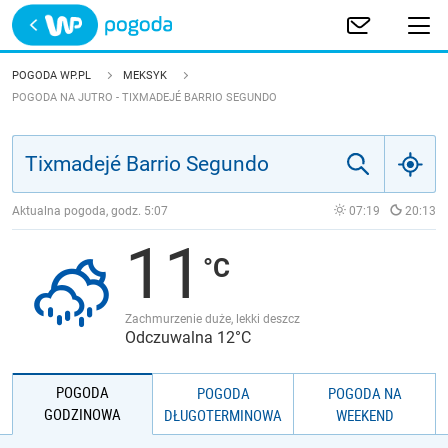
Trwa ładowanie
POLSKA
POGODA WP.PL
MEKSYK
POGODA NA JUTRO - TIXMADEJÉ BARRIO SEGUNDO
EUROPA
ŚWIAT
Aktualna pogoda, godz.
5:07
07:19
20:13
JAKOŚĆ POWIETRZA
11
Zachmurzenie duże, lekki deszcz
Odczuwalna 12°C
POGODA
POGODA
POGODA NA
GODZINOWA
DŁUGOTERMINOWA
WEEKEND