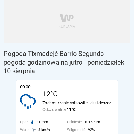
Pogoda Tixmadejé Barrio Segundo -
pogoda godzinowa na jutro
- poniedziałek
10 sierpnia
00:00
12°C
Zachmurzenie całkowite, lekki deszcz
Odczuwalna
11°C
Opad:
0.1 mm
Ciśnienie:
1016 hPa
Wiatr:
8 km/h
Wilgotność:
92%