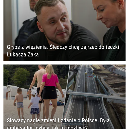
Gryps z więzienia. Śledczy chcą zajrzeć do teczki
Łukasza Żaka
Słowacy nagle zmienili zdanie o Polsce. Była
ambasador: pytają, jak to możliwe?