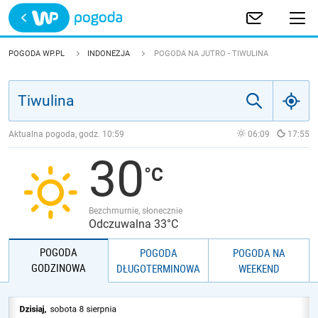
Trwa ładowanie
POLSKA
POGODA WP.PL
INDONEZJA
POGODA NA JUTRO - TIWULINA
EUROPA
ŚWIAT
Aktualna pogoda, godz.
10:59
06:09
17:55
30
JAKOŚĆ POWIETRZA
Bezchmurnie, słonecznie
Odczuwalna 33°C
POGODA
POGODA
POGODA NA
GODZINOWA
DŁUGOTERMINOWA
WEEKEND