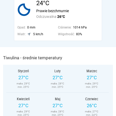
24°C
Prawie bezchmurnie
Odczuwalna
26°C
Opad:
0 mm
Ciśnienie:
1014 hPa
Wiatr:
5 km/h
Wilgotność:
83%
Tiwulina - średnie temperatury
Styczeń
Luty
Marzec
27°C
27°C
27°C
maks. 29°C
maks. 28°C
maks. 29°C
min. 25°C
min. 25°C
min. 25°C
Kwiecień
Maj
Czerwiec
27°C
27°C
26°C
maks. 29°C
maks. 28°C
maks. 27°C
min. 25°C
min. 25°C
min. 24°C