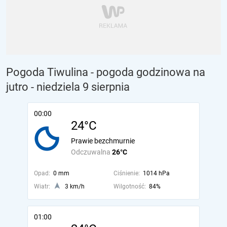
Pogoda Tiwulina - pogoda godzinowa na
jutro
- niedziela 9 sierpnia
00:00
24°C
Prawie bezchmurnie
Odczuwalna
26°C
Opad:
0 mm
Ciśnienie:
1014 hPa
Wiatr:
3 km/h
Wilgotność:
84%
01:00