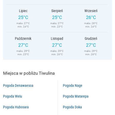
Lipiec
Sierpień
Wrzesień
25°C
25°C
26°C
maks. 27°C
maks. 27°C
maks. 28°C
min. 24°C
min. 23°C
min. 24°C
Październik
Listopad
Grudzień
27°C
27°C
27°C
maks. 29°C
maks. 29°C
maks. 29°C
min. 25°C
min. 26°C
min. 26°C
Miejsca w pobliżu Tiwulina
Pogoda Denawaesoa
Pogoda Nage
Pogoda Welu
Pogoda Matarepa
Pogoda Hubosara
Pogoda Doka