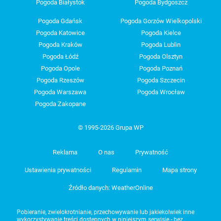
Pogoda Białystok
Pogoda Bydgoszcz
Pogoda Gdańsk
Pogoda Gorzów Wielkopolski
Pogoda Katowice
Pogoda Kielce
Pogoda Kraków
Pogoda Lublin
Pogoda Łódź
Pogoda Olsztyn
Pogoda Opole
Pogoda Poznań
Pogoda Rzeszów
Pogoda Szczecin
Pogoda Warszawa
Pogoda Wrocław
Pogoda Zakopane
© 1995-2026 Grupa WP
Reklama
O nas
Prywatność
Ustawienia prywatności
Regulamin
Mapa strony
Źródło danych: WeatherOnline
Pobieranie, zwielokrotnianie, przechowywanie lub jakiekolwiek inne
wykorzystywanie treści dostępnych w niniejszym serwisie - bez