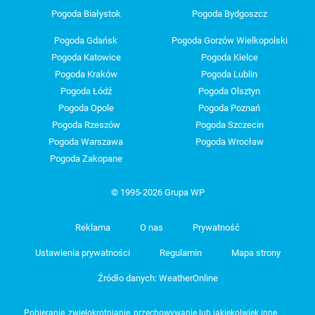
Pogoda Białystok
Pogoda Bydgoszcz
Pogoda Gdańsk
Pogoda Gorzów Wielkopolski
Pogoda Katowice
Pogoda Kielce
Pogoda Kraków
Pogoda Lublin
Pogoda Łódź
Pogoda Olsztyn
Pogoda Opole
Pogoda Poznań
Pogoda Rzeszów
Pogoda Szczecin
Pogoda Warszawa
Pogoda Wrocław
Pogoda Zakopane
© 1995-2026 Grupa WP
Reklama
O nas
Prywatność
Ustawienia prywatności
Regulamin
Mapa strony
Źródło danych: WeatherOnline
Pobieranie, zwielokrotnianie, przechowywanie lub jakiekolwiek inne