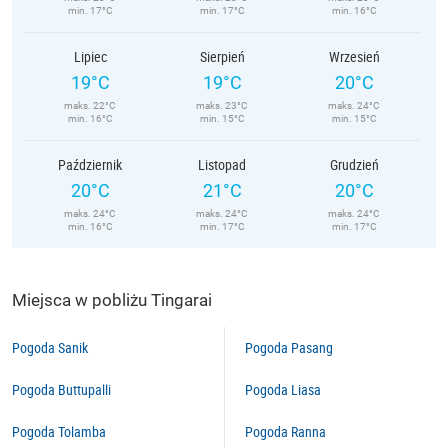
min. 17°C
min. 17°C
min. 16°C
Lipiec
Sierpień
Wrzesień
19°C
19°C
20°C
maks. 22°C
maks. 23°C
maks. 24°C
min. 16°C
min. 15°C
min. 15°C
Październik
Listopad
Grudzień
20°C
21°C
20°C
maks. 24°C
maks. 24°C
maks. 24°C
min. 16°C
min. 17°C
min. 17°C
Miejsca w pobliżu Tingarai
Pogoda Sanik
Pogoda Pasang
Pogoda Buttupalli
Pogoda Liasa
Pogoda Tolamba
Pogoda Ranna