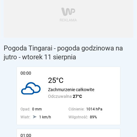
Pogoda Tingarai - pogoda godzinowa na
jutro
- wtorek 11 sierpnia
00:00
25°C
Zachmurzenie całkowite
Odczuwalna
27°C
Opad:
0 mm
Ciśnienie:
1014 hPa
Wiatr:
1 km/h
Wilgotność:
89%
01:00