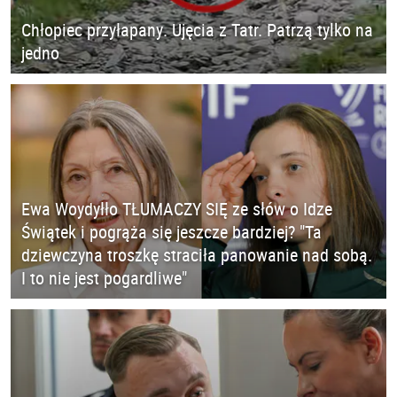
Chłopiec przyłapany. Ujęcia z Tatr. Patrzą tylko na
jedno
Ewa Woydyłło TŁUMACZY SIĘ ze słów o Idze
Świątek i pogrąża się jeszcze bardziej? "Ta
dziewczyna troszkę straciła panowanie nad sobą.
I to nie jest pogardliwe"