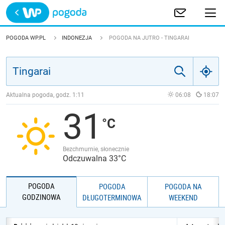
Trwa ładowanie
POLSKA
POGODA WP.PL
INDONEZJA
POGODA NA JUTRO - TINGARAI
EUROPA
ŚWIAT
Aktualna pogoda, godz.
1:11
06:08
18:07
31
JAKOŚĆ POWIETRZA
Bezchmurnie, słonecznie
Odczuwalna 33°C
POGODA
POGODA
POGODA NA
GODZINOWA
DŁUGOTERMINOWA
WEEKEND