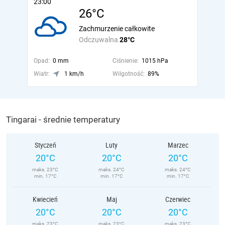
23:00
26°C
Zachmurzenie całkowite
Odczuwalna
28°C
Opad:
0 mm
Ciśnienie:
1015 hPa
Wiatr:
1 km/h
Wilgotność:
89%
Tingarai - średnie temperatury
Styczeń
Luty
Marzec
20°C
20°C
20°C
maks. 23°C
maks. 24°C
maks. 24°C
min. 17°C
min. 17°C
min. 17°C
Kwiecień
Maj
Czerwiec
20°C
20°C
20°C
maks. 23°C
maks. 23°C
maks. 23°C