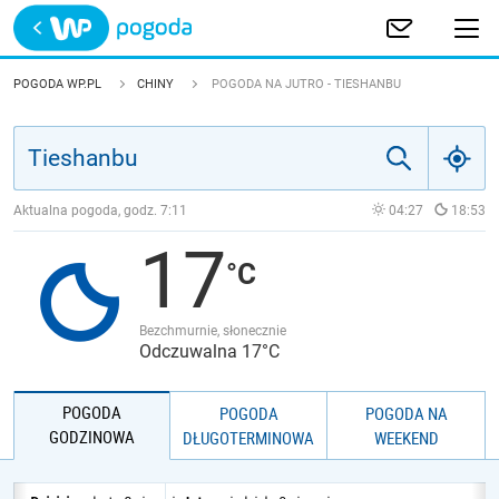
Trwa ładowanie
POLSKA
POGODA WP.PL
CHINY
POGODA NA JUTRO - TIESHANBU
EUROPA
ŚWIAT
Aktualna pogoda, godz.
7:11
04:27
18:53
17
JAKOŚĆ POWIETRZA
Bezchmurnie, słonecznie
Odczuwalna 17°C
POGODA
POGODA
POGODA NA
GODZINOWA
DŁUGOTERMINOWA
WEEKEND