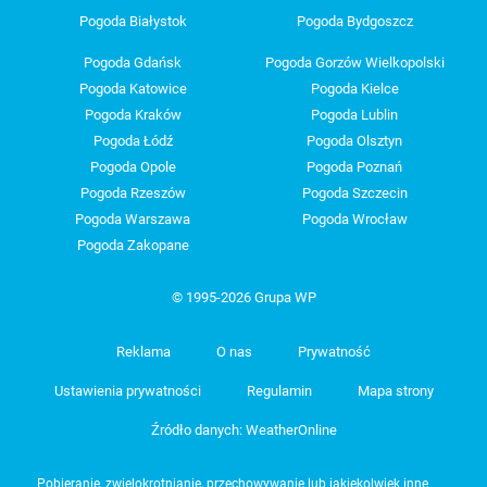
Pogoda Białystok
Pogoda Bydgoszcz
Pogoda Gdańsk
Pogoda Gorzów Wielkopolski
Pogoda Katowice
Pogoda Kielce
Pogoda Kraków
Pogoda Lublin
Pogoda Łódź
Pogoda Olsztyn
Pogoda Opole
Pogoda Poznań
Pogoda Rzeszów
Pogoda Szczecin
Pogoda Warszawa
Pogoda Wrocław
Pogoda Zakopane
© 1995-2026 Grupa WP
Reklama
O nas
Prywatność
Ustawienia prywatności
Regulamin
Mapa strony
Źródło danych: WeatherOnline
Pobieranie, zwielokrotnianie, przechowywanie lub jakiekolwiek inne