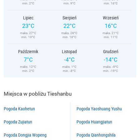
min. 2°C
min. 9°C
min. 16°C
Lipiec
Sierpień
Wrzesień
23°C
22°C
16°C
maks. 27°C
maks. 26°C
maks. 21°C
min. 19°C
min. 18°C
min. 11°C
Październik
Listopad
Grudzień
7°C
-4°C
-14°C
maks. 12°C
maks. 1°C
maks. -9°C
min. 2°C
min. -8°C
min. -19°C
Miejsca w pobliżu Tieshanbu
Pogoda Kaohetun
Pogoda Yaoshuang Yushu
Pogoda Zujiatun
Pogoda Huangjiatun
Pogoda Dongjia Wopeng
Pogoda Qianhongshila