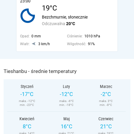
23:00
19°C
Bezchmurnie, słonecznie
Odczuwalna
20°C
Opad:
0 mm
Ciśnienie:
1010 hPa
Wiatr:
3 km/h
Wilgotność:
91%
Tieshanbu - średnie temperatury
Styczeń
Luty
Marzec
-17°C
-12°C
-2°C
maks. -12°C
maks. -6°C
maks. 3°C
min. -23°C
min. -18°C
min. -8°C
Kwiecień
Maj
Czerwiec
8°C
16°C
21°C
maks. 14°C
maks. 21°C
maks. 26°C