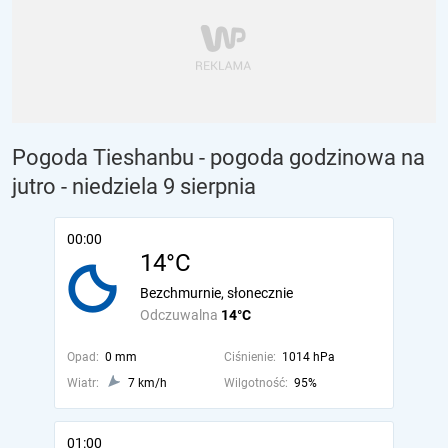
Pogoda Tieshanbu - pogoda godzinowa na
jutro
- niedziela 9 sierpnia
00:00
14°C
Bezchmurnie, słonecznie
Odczuwalna
14°C
Opad:
0 mm
Ciśnienie:
1014 hPa
Wiatr:
7 km/h
Wilgotność:
95%
01:00