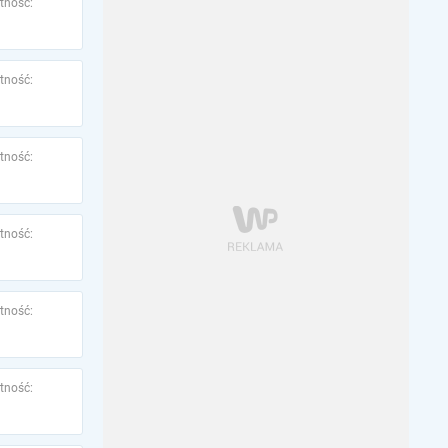
tność:
tność:
tność:
tność:
tność:
tność: