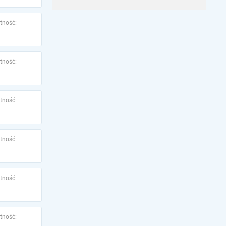
tność:
tność:
tność:
tność:
tność:
tność: