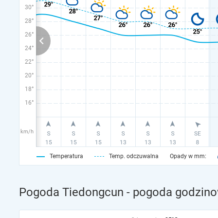
30°
28°
26°
24°
22°
20°
18°
16°
km/h
Temperatura
Temp. odczuwalna
Opady w mm:
Pogoda Tiedongcun - pogoda godzinow