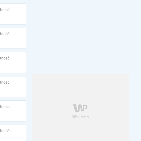
tność:
tność:
tność:
tność:
tność:
tność: