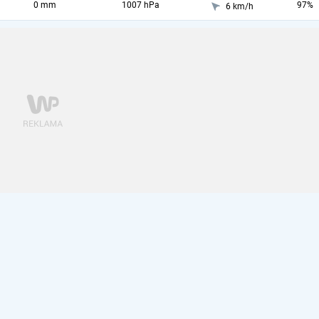
0 mm
1007 hPa
97%
6 km/h