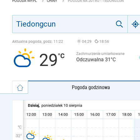
POGODA WP.PL
CHINY
POGODA NA JUTRO - TIEDONGCUN
Aktualna pogoda, godz.
11:22
04:29
18:56
29
Zachmurzenie umiarkowane
Odczuwalna 31°C
Pogoda godzinowa
°C
32°