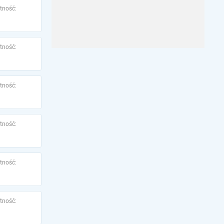
tność:
tność:
tność:
tność:
tność:
tność: