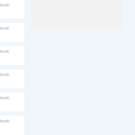
tność:
tność:
tność:
tność:
tność:
tność: