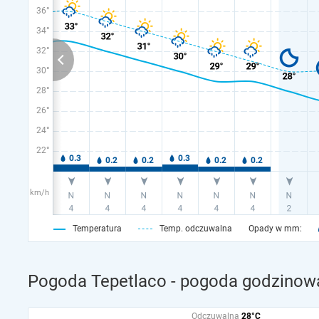
36°
34°
32°
30°
28°
26°
24°
22°
km/h
Temperatura
Temp. odczuwalna
Opady w mm:
Pogoda Tepetlaco - pogoda godzinowa
Odczuwalna
28°C