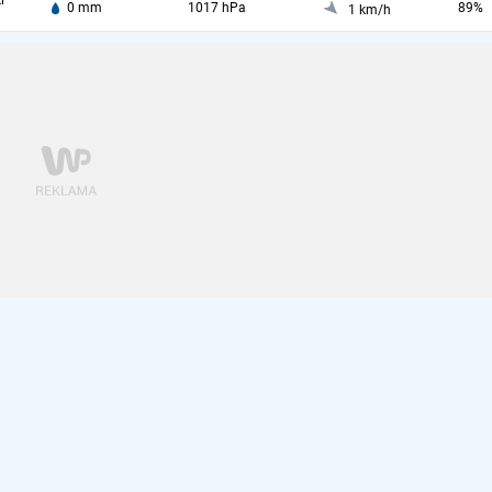
i
0 mm
1017 hPa
89%
1 km/h