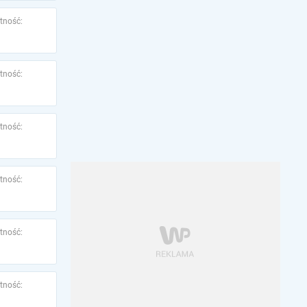
tność:
tność:
tność:
tność:
tność:
tność: