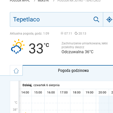
POGODA WP.PL
MEKSYK
POGODA NA JUTRO - TEPETLACO
Aktualna pogoda, godz.
1:09
07:11
20:13
33
Zachmurzenie umiarkowane, lekki
przelotny deszcz
Odczuwalna 36°C
Pogoda godzinowa
°C
38°