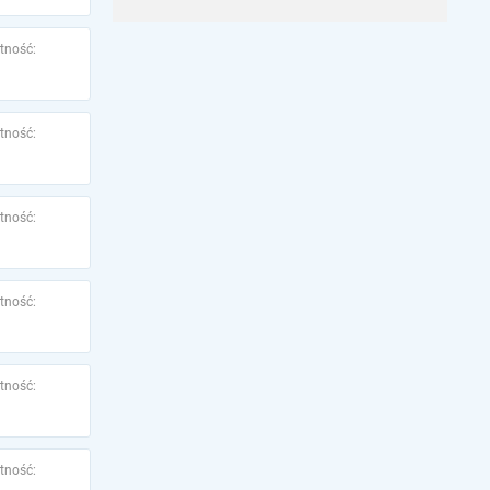
tność:
tność:
tność:
tność:
tność:
tność: