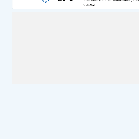
Zachmurzenie umiarkowane, lekk
deszcz