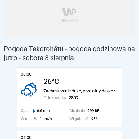
Pogoda Tekorohātu - pogoda godzinowa na
jutro
- sobota 8 sierpnia
00:00
26°C
Zachmurzenie duże, przelotny deszcz
Odczuwalna
28°C
Opad:
0.6 mm
Ciśnienie:
999 hPa
Wiatr:
1 km/h
Wilgotność:
95%
01:00