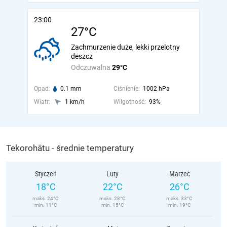
23:00
27°C
Zachmurzenie duże, lekki przelotny
deszcz
Odczuwalna
29°C
Opad:
0.1 mm
Ciśnienie:
1002 hPa
Wiatr:
1 km/h
Wilgotność:
93%
Tekorohātu - średnie temperatury
Styczeń
Luty
Marzec
18°C
22°C
26°C
maks. 24°C
maks. 28°C
maks. 33°C
min. 11°C
min. 15°C
min. 19°C