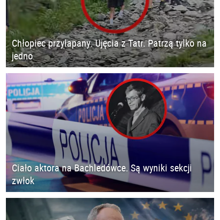
Chłopiec przyłapany. Ujęcia z Tatr. Patrzą tylko na
jedno
Ciało aktora na Bachledówce. Są wyniki sekcji
zwłok