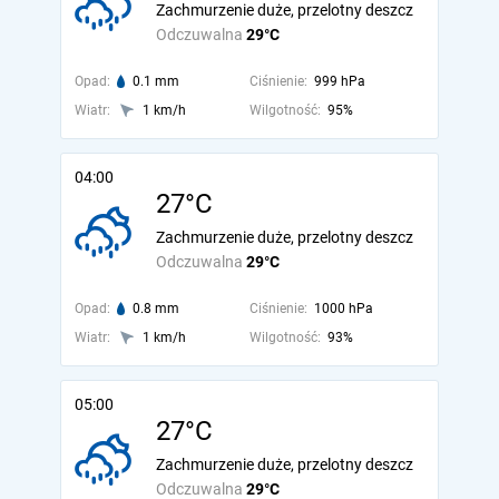
Zachmurzenie duże, przelotny deszcz
Odczuwalna
29°C
Opad:
0.1 mm
Ciśnienie:
999 hPa
Wiatr:
1 km/h
Wilgotność:
95%
04:00
27°C
Zachmurzenie duże, przelotny deszcz
Odczuwalna
29°C
Opad:
0.8 mm
Ciśnienie:
1000 hPa
Wiatr:
1 km/h
Wilgotność:
93%
05:00
27°C
Zachmurzenie duże, przelotny deszcz
Odczuwalna
29°C