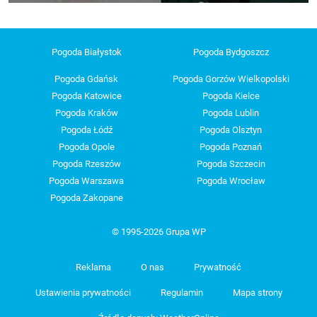
Pogoda Białystok
Pogoda Bydgoszcz
Pogoda Gdańsk
Pogoda Gorzów Wielkopolski
Pogoda Katowice
Pogoda Kielce
Pogoda Kraków
Pogoda Lublin
Pogoda Łódź
Pogoda Olsztyn
Pogoda Opole
Pogoda Poznań
Pogoda Rzeszów
Pogoda Szczecin
Pogoda Warszawa
Pogoda Wrocław
Pogoda Zakopane
© 1995-2026 Grupa WP
Reklama
O nas
Prywatność
Ustawienia prywatności
Regulamin
Mapa strony