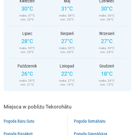
Kwiecień
Maj
Czerwiec
30°C
31°C
30°C
maks. 37°C
maks. 38°C
maks. 34°C
min. 23°C
min. 25°C
min. 26°C
Lipiec
Sierpień
Wrzesień
28°C
27°C
27°C
maks. 30°C
maks. 30°C
maks. 30°C
min. 25°C
min. 24°C
min. 24°C
Październik
Listopad
Grudzień
26°C
22°C
18°C
maks. 29°C
maks. 27°C
maks. 24°C
min. 21°C
min. 16°C
min. 12°C
Miejsca w pobliżu Tekorohātu
Pogoda Bāru Gutu
Pogoda Somāhātu
Pogoda Bāsākuti
Pogoda Gangābāsa