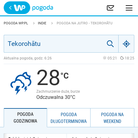
Trwa ładowanie
POLSKA
POGODA WP.PL
INDIE
POGODA NA JUTRO - TEKOROHĀTU
EUROPA
ŚWIAT
Aktualna pogoda, godz.
6:26
05:21
18:25
28
JAKOŚĆ POWIETRZA
Zachmurzenie duże, burze
Odczuwalna 30°C
POGODA
POGODA
POGODA NA
GODZINOWA
DŁUGOTERMINOWA
WEEKEND