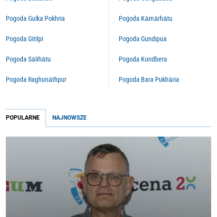
Pogoda Gulka Pokhria
Pogoda Kāmārhātu
Pogoda Gitilpi
Pogoda Gundipua
Pogoda Sālihātu
Pogoda Kundbera
Pogoda Raghunāthpur
Pogoda Bara Pukhāria
POPULARNE
NAJNOWSZE