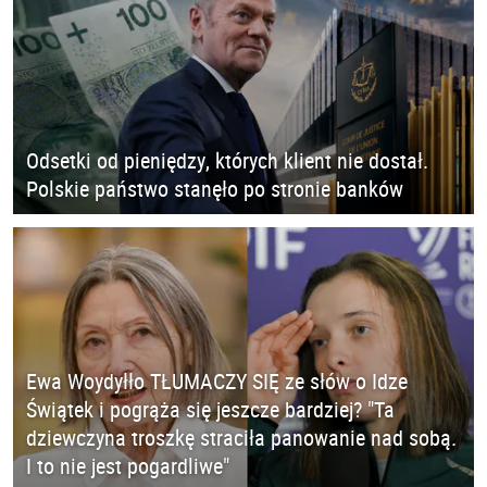
Odsetki od pieniędzy, których klient nie dostał.
Polskie państwo stanęło po stronie banków
Ewa Woydyłło TŁUMACZY SIĘ ze słów o Idze
Świątek i pogrąża się jeszcze bardziej? "Ta
dziewczyna troszkę straciła panowanie nad sobą.
I to nie jest pogardliwe"