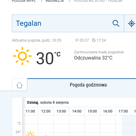
POGODA WP.PL
INDONEZJA
POGODA NA JUTRO - TEGALAN
Aktualna pogoda, godz.
10:29
05:37
17:24
30
Zachmurzenie małe, pogodnie
Odczuwalna 32°C
Pogoda godzinowa
°C
34°