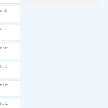
tność:
tność:
tność:
tność:
tność:
tność: