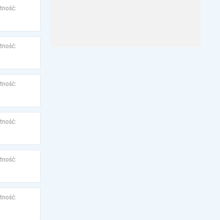
tność:
tność:
tność:
tność:
tność:
tność: