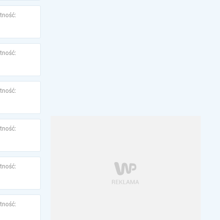
tność:
tność:
tność:
tność:
tność:
tność: