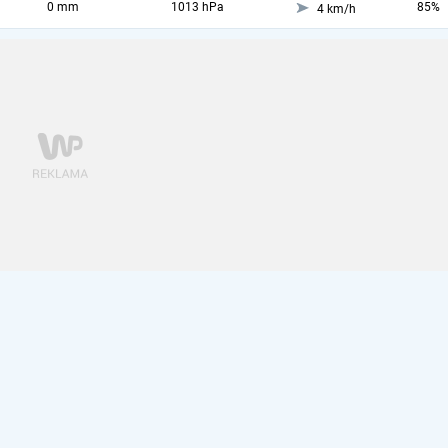
0 mm
1013 hPa
85%
4 km/h