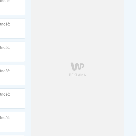
tność:
tność:
tność:
tność:
tność:
tność: