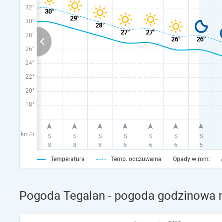
32°
30°
28°
26°
24°
22°
20°
18°
km/h
Temperatura
Temp. odczuwalna
Opady w mm:
Pogoda Tegalan - pogoda godzinowa n