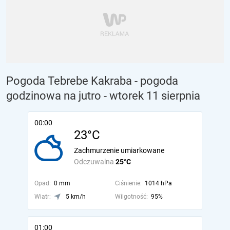
Pogoda Tebrebe Kakraba - pogoda
godzinowa na jutro
- wtorek 11 sierpnia
00:00
23°C
Zachmurzenie umiarkowane
Odczuwalna
25°C
Opad:
0 mm
Ciśnienie:
1014 hPa
Wiatr:
5 km/h
Wilgotność:
95%
01:00