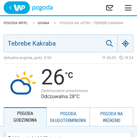
Trwa ładowanie
POLSKA
POGODA WP.PL
GHANA
POGODA NA JUTRO - TEBREBE KAKRABA
EUROPA
ŚWIAT
Aktualna pogoda, godz.
8:50
06:05
18:24
26
JAKOŚĆ POWIETRZA
Zachmurzenie umiarkowane
Odczuwalna 28°C
POGODA
POGODA
POGODA NA
GODZINOWA
DŁUGOTERMINOWA
WEEKEND