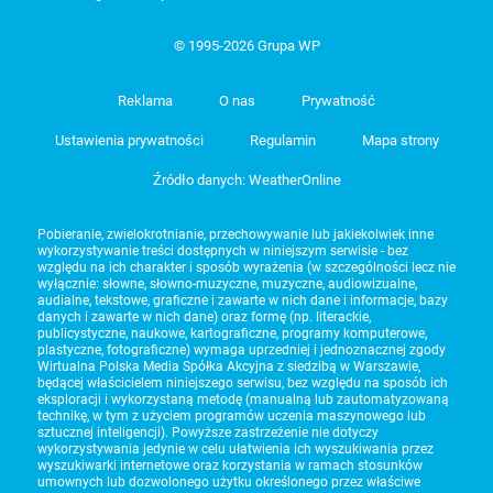
© 1995-2026 Grupa WP
Reklama
O nas
Prywatność
Ustawienia prywatności
Regulamin
Mapa strony
Źródło danych: WeatherOnline
Pobieranie, zwielokrotnianie, przechowywanie lub jakiekolwiek inne
wykorzystywanie treści dostępnych w niniejszym serwisie - bez
względu na ich charakter i sposób wyrażenia (w szczególności lecz nie
wyłącznie: słowne, słowno-muzyczne, muzyczne, audiowizualne,
audialne, tekstowe, graficzne i zawarte w nich dane i informacje, bazy
danych i zawarte w nich dane) oraz formę (np. literackie,
publicystyczne, naukowe, kartograficzne, programy komputerowe,
plastyczne, fotograficzne) wymaga uprzedniej i jednoznacznej zgody
Wirtualna Polska Media Spółka Akcyjna z siedzibą w Warszawie,
będącej właścicielem niniejszego serwisu, bez względu na sposób ich
eksploracji i wykorzystaną metodę (manualną lub zautomatyzowaną
technikę, w tym z użyciem programów uczenia maszynowego lub
sztucznej inteligencji). Powyższe zastrzeżenie nie dotyczy
wykorzystywania jedynie w celu ułatwienia ich wyszukiwania przez
wyszukiwarki internetowe oraz korzystania w ramach stosunków
umownych lub dozwolonego użytku określonego przez właściwe