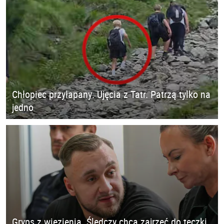
Chłopiec przyłapany. Ujęcia z Tatr. Patrzą tylko na
jedno
Gryps z więzienia. Śledczy chcą zajrzeć do teczki