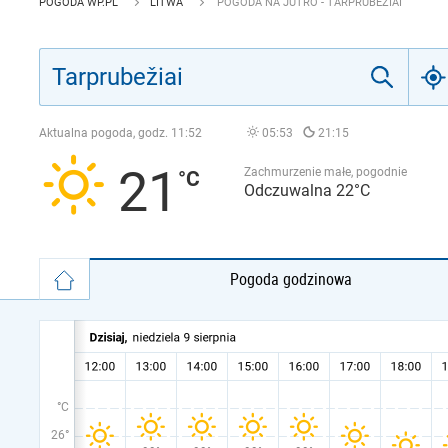
POGODA WP.PL
LITWA
POGODA NA JUTRO - TARPRUBEŽIAI
Aktualna pogoda, godz.
11:52
05:53
21:15
21
Zachmurzenie małe, pogodnie
Odczuwalna 22°C
Pogoda godzinowa
°C
26°