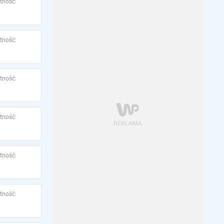
tność:
tność:
tność:
tność:
tność:
tność: