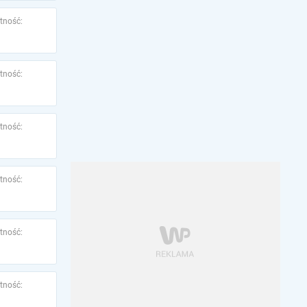
tność:
tność:
tność:
tność:
tność:
tność: