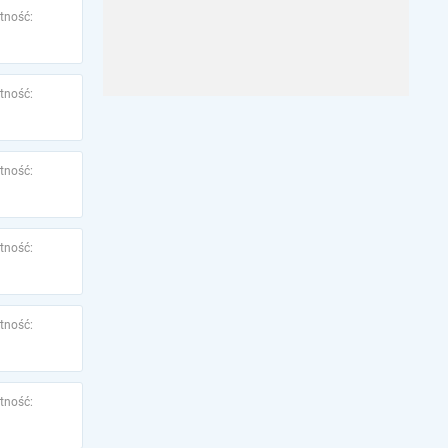
tność:
tność:
tność:
tność:
tność:
tność: