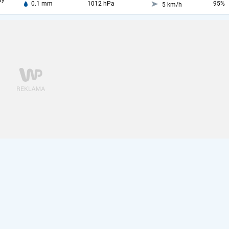
ny
0.1 mm
1012 hPa
95%
5 km/h