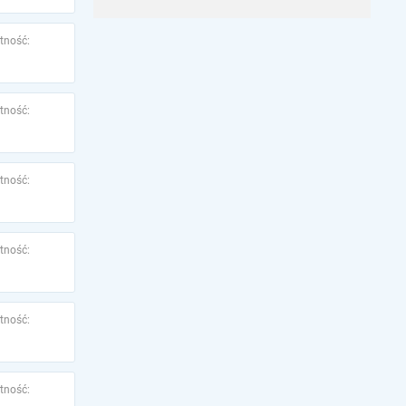
tność:
tność:
tność:
tność:
tność:
tność: