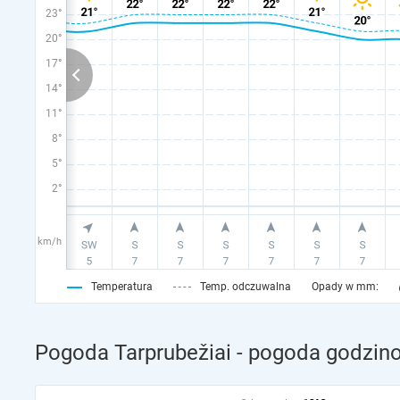
23°
20°
17°
14°
11°
8°
5°
2°
km/h
Temperatura
Temp. odczuwalna
Opady w mm:
Pogoda Tarprubežiai - pogoda godzino