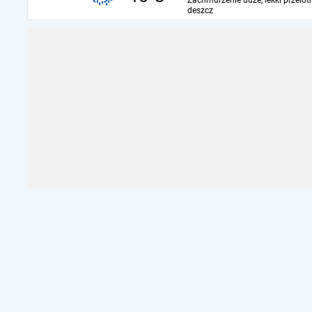
Zachmurzenie duże, lekki przelot
deszcz