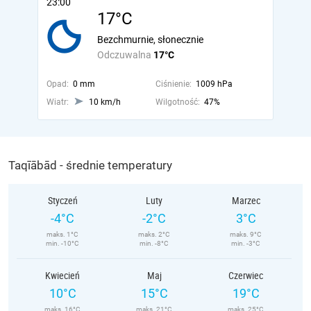
23:00
17°C
Bezchmurnie, słonecznie
Odczuwalna
17°C
Opad:
0 mm
Ciśnienie:
1009 hPa
Wiatr:
10 km/h
Wilgotność:
47%
Taqīābād - średnie temperatury
Styczeń
Luty
Marzec
-4°C
-2°C
3°C
maks. 1°C
maks. 2°C
maks. 9°C
min. -10°C
min. -8°C
min. -3°C
Kwiecień
Maj
Czerwiec
10°C
15°C
19°C
maks. 16°C
maks. 21°C
maks. 25°C