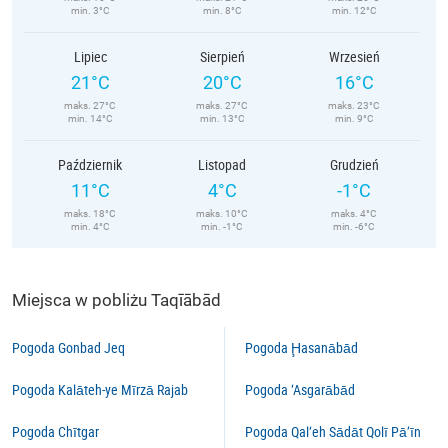
min. 3°C
min. 8°C
min. 12°C
Lipiec
Sierpień
Wrzesień
21°C
20°C
16°C
maks. 27°C
maks. 27°C
maks. 23°C
min. 14°C
min. 13°C
min. 9°C
Październik
Listopad
Grudzień
11°C
4°C
-1°C
maks. 18°C
maks. 10°C
maks. 4°C
min. 4°C
min. -1°C
min. -6°C
Miejsca w pobliżu Taqīābād
Pogoda Gonbad Jeq
Pogoda Ḩasanābād
Pogoda Kalāteh-ye Mīrzā Rajab
Pogoda ‘Asgarābād
Pogoda Chītgar
Pogoda Qal‘eh Sādāt Qolī Pā’īn