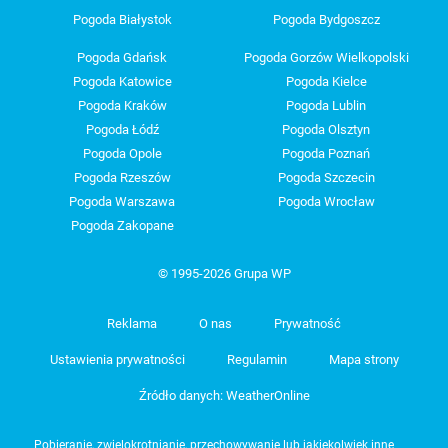
Pogoda Białystok
Pogoda Bydgoszcz
Pogoda Gdańsk
Pogoda Gorzów Wielkopolski
Pogoda Katowice
Pogoda Kielce
Pogoda Kraków
Pogoda Lublin
Pogoda Łódź
Pogoda Olsztyn
Pogoda Opole
Pogoda Poznań
Pogoda Rzeszów
Pogoda Szczecin
Pogoda Warszawa
Pogoda Wrocław
Pogoda Zakopane
© 1995-2026 Grupa WP
Reklama
O nas
Prywatność
Ustawienia prywatności
Regulamin
Mapa strony
Źródło danych: WeatherOnline
Pobieranie, zwielokrotnianie, przechowywanie lub jakiekolwiek inne