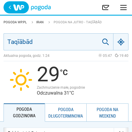
Trwa ładowanie
POLSKA
POGODA WP.PL
IRAN
POGODA NA JUTRO - TAQĪĀBĀD
EUROPA
ŚWIAT
Aktualna pogoda, godz.
1:24
05:47
19:40
29
JAKOŚĆ POWIETRZA
Zachmurzenie małe, pogodnie
Odczuwalna 31°C
POGODA
POGODA
POGODA NA
GODZINOWA
DŁUGOTERMINOWA
WEEKEND