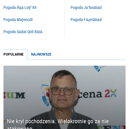
Pogoda Āqā Loţf ‘Alī
Pogoda Ja‘farābād
Pogoda Maḩmūdī
Pogoda Fāẕelābād
Pogoda Sādāt Qolī Bālā
POPULARNE
NAJNOWSZE
Nie krył pochodzenia. Wielokrotnie go za nie
atakowano