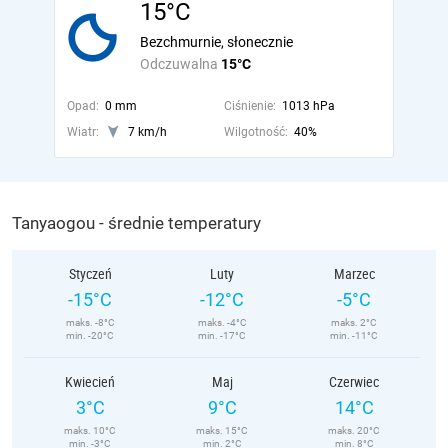
15°C
Bezchmurnie, słonecznie
Odczuwalna
15°C
Opad:
0 mm
Ciśnienie:
1013 hPa
Wiatr:
7 km/h
Wilgotność:
40%
Tanyaogou - średnie temperatury
Styczeń
Luty
Marzec
-15°C
-12°C
-5°C
maks. -8°C
maks. -4°C
maks. 2°C
min. -20°C
min. -17°C
min. -11°C
Kwiecień
Maj
Czerwiec
3°C
9°C
14°C
maks. 10°C
maks. 15°C
maks. 20°C
min. -3°C
min. 2°C
min. 8°C