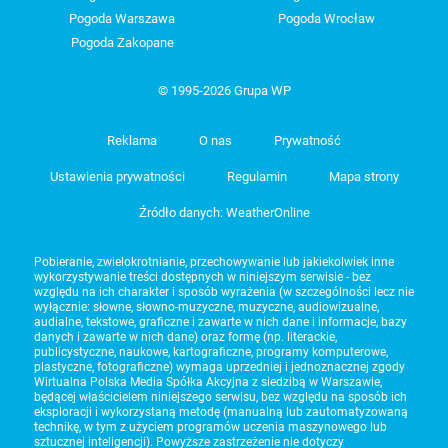
Pogoda Warszawa
Pogoda Wrocław
Pogoda Zakopane
© 1995-2026 Grupa WP
Reklama
O nas
Prywatność
Ustawienia prywatności
Regulamin
Mapa strony
Źródło danych: WeatherOnline
Pobieranie, zwielokrotnianie, przechowywanie lub jakiekolwiek inne
wykorzystywanie treści dostępnych w niniejszym serwisie - bez
względu na ich charakter i sposób wyrażenia (w szczególności lecz nie
wyłącznie: słowne, słowno-muzyczne, muzyczne, audiowizualne,
audialne, tekstowe, graficzne i zawarte w nich dane i informacje, bazy
danych i zawarte w nich dane) oraz formę (np. literackie,
publicystyczne, naukowe, kartograficzne, programy komputerowe,
plastyczne, fotograficzne) wymaga uprzedniej i jednoznacznej zgody
Wirtualna Polska Media Spółka Akcyjna z siedzibą w Warszawie,
będącej właścicielem niniejszego serwisu, bez względu na sposób ich
eksploracji i wykorzystaną metodę (manualną lub zautomatyzowaną
technikę, w tym z użyciem programów uczenia maszynowego lub
sztucznej inteligencji). Powyższe zastrzeżenie nie dotyczy