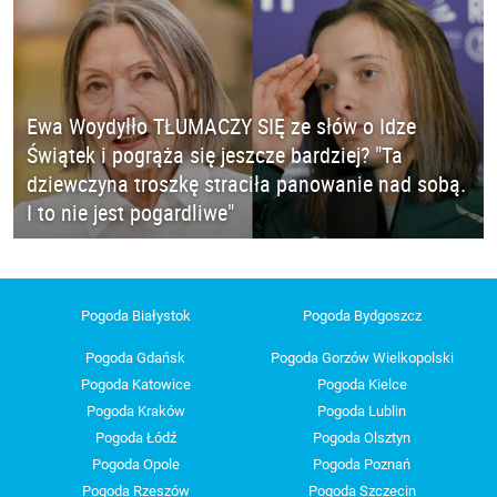
Ewa Woydyłło TŁUMACZY SIĘ ze słów o Idze
Świątek i pogrąża się jeszcze bardziej? "Ta
dziewczyna troszkę straciła panowanie nad sobą.
I to nie jest pogardliwe"
Pogoda Białystok
Pogoda Bydgoszcz
Pogoda Gdańsk
Pogoda Gorzów Wielkopolski
Pogoda Katowice
Pogoda Kielce
Pogoda Kraków
Pogoda Lublin
Pogoda Łódź
Pogoda Olsztyn
Pogoda Opole
Pogoda Poznań
Pogoda Rzeszów
Pogoda Szczecin