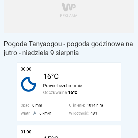
Pogoda Tanyaogou - pogoda godzinowa na
jutro
- niedziela 9 sierpnia
00:00
16°C
Prawie bezchmurnie
Odczuwalna
16°C
Opad:
0 mm
Ciśnienie:
1014 hPa
Wiatr:
6 km/h
Wilgotność:
48%
01:00