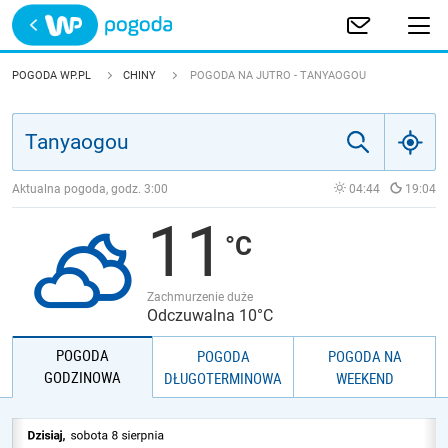
Trwa ładowanie
POLSKA
POGODA WP.PL
CHINY
POGODA NA JUTRO - TANYAOGOU
EUROPA
ŚWIAT
Aktualna pogoda, godz.
3:00
04:44
19:04
11
JAKOŚĆ POWIETRZA
Zachmurzenie duże
Odczuwalna 10°C
POGODA
POGODA
POGODA NA
GODZINOWA
DŁUGOTERMINOWA
WEEKEND