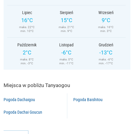
Lipiec
Sierpień
Wrzesień
16°C
15°C
9°C
maks. 22°C
maks. 21°C
maks. 16°C
min. 10°C
min. 9°C
min. 3°C
Październik
Listopad
Grudzień
2°C
-6°C
-13°C
maks. 8°C
maks. 0°C
maks. -6°C
min. -3°C
min. -11°C
min. -17°C
Miejsca w pobliżu Tanyaogou
Pogoda Dachaigou
Pogoda Baishitou
Pogoda Dachai Goucun