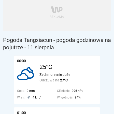
Pogoda Tangxiacun - pogoda godzinowa na
pojutrze
- 11 sierpnia
00:00
25°C
Zachmurzenie duże
Odczuwalna
27°C
Opad:
0 mm
Ciśnienie:
996 hPa
Wiatr:
4 km/h
Wilgotność:
94%
01:00