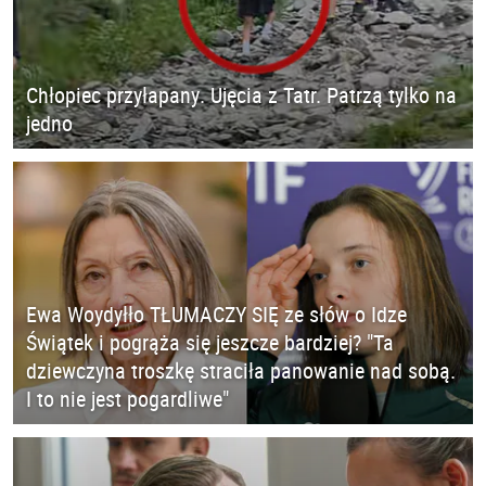
Chłopiec przyłapany. Ujęcia z Tatr. Patrzą tylko na
jedno
Ewa Woydyłło TŁUMACZY SIĘ ze słów o Idze
Świątek i pogrąża się jeszcze bardziej? "Ta
dziewczyna troszkę straciła panowanie nad sobą.
I to nie jest pogardliwe"