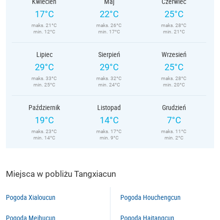
Kwiecień
Maj
Czerwiec
17°C
22°C
25°C
maks. 21°C
maks. 26°C
maks. 28°C
min. 12°C
min. 17°C
min. 21°C
Lipiec
Sierpień
Wrzesień
29°C
29°C
25°C
maks. 33°C
maks. 32°C
maks. 28°C
min. 25°C
min. 24°C
min. 20°C
Październik
Listopad
Grudzień
19°C
14°C
7°C
maks. 23°C
maks. 17°C
maks. 11°C
min. 14°C
min. 9°C
min. 2°C
Miejsca w pobliżu Tangxiacun
Pogoda Xialoucun
Pogoda Houchengcun
Pogoda Meihucun
Pogoda Haitangcun