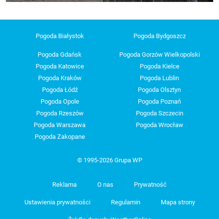
Pogoda Białystok
Pogoda Bydgoszcz
Pogoda Gdańsk
Pogoda Gorzów Wielkopolski
Pogoda Katowice
Pogoda Kielce
Pogoda Kraków
Pogoda Lublin
Pogoda Łódź
Pogoda Olsztyn
Pogoda Opole
Pogoda Poznań
Pogoda Rzeszów
Pogoda Szczecin
Pogoda Warszawa
Pogoda Wrocław
Pogoda Zakopane
© 1995-2026 Grupa WP
Reklama
O nas
Prywatność
Ustawienia prywatności
Regulamin
Mapa strony