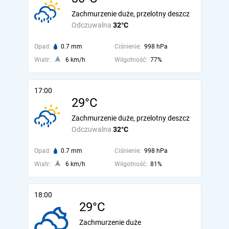
Zachmurzenie duże, przelotny deszcz
Odczuwalna
32°C
Opad:
0.7 mm
Ciśnienie:
998 hPa
Wiatr:
6 km/h
Wilgotność:
77%
17:00
29°C
Zachmurzenie duże, przelotny deszcz
Odczuwalna
32°C
Opad:
0.7 mm
Ciśnienie:
998 hPa
Wiatr:
6 km/h
Wilgotność:
81%
18:00
29°C
Zachmurzenie duże