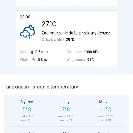
23:00
27°C
Zachmurzenie duże, przelotny deszcz
Odczuwalna
29°C
Opad:
0.5 mm
Ciśnienie:
1000 hPa
Wiatr:
5 km/h
Wilgotność:
91%
Tangxiacun - średnie temperatury
Styczeń
Luty
Marzec
5°C
7°C
11°C
maks. 9°C
maks. 11°C
maks. 15°C
min. 1°C
min. 2°C
min. 6°C