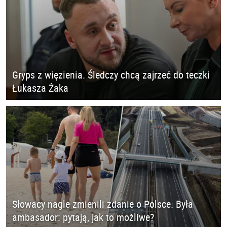
Gryps z więzienia. Śledczy chcą zajrzeć do teczki
Łukasza Żaka
Słowacy nagle zmienili zdanie o Polsce. Była
ambasador: pytają, jak to możliwe?