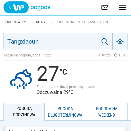
Trwa ładowanie
POLSKA
POGODA WP.PL
CHINY
POGODA NA JUTRO - TANGXIACUN
EUROPA
ŚWIAT
Aktualna pogoda, godz.
11:22
05:25
18:48
27
JAKOŚĆ POWIETRZA
Zachmurzenie duże, przelotny deszcz
Odczuwalna 29°C
POGODA
POGODA
POGODA NA
GODZINOWA
DŁUGOTERMINOWA
WEEKEND