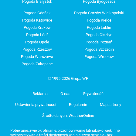
Pogoda Białystok
Pogoda Bydgoszcz
Pogoda Gdańsk
Pogoda Gorzów Wielkopolski
Pogoda Katowice
Pogoda Kielce
Pogoda Kraków
Pogoda Lublin
Pogoda Łódź
Pogoda Olsztyn
Pogoda Opole
Pogoda Poznań
Pogoda Rzeszów
Pogoda Szczecin
Pogoda Warszawa
Pogoda Wrocław
Pogoda Zakopane
© 1995-2026 Grupa WP
Reklama
O nas
Prywatność
Ustawienia prywatności
Regulamin
Mapa strony
Źródło danych: WeatherOnline
Pobieranie, zwielokrotnianie, przechowywanie lub jakiekolwiek inne
wykorzystywanie treści dostępnych w niniejszym serwisie - bez