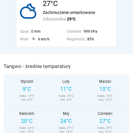
27°C
Zachmurzenie umiarkowane
Odczuwalna
29°C
Opad:
0 mm
Ciśnienie:
999 hPa
Wiatr:
6 km/h
Wilgotność:
85%
Tangwo - średnie temperatury
Styczeń
Luty
Marzec
9°C
11°C
15°C
maks. 13°C
maks. 15°C
maks. 18°C
min. 4°C
min. 6°C
min. 10°C
Kwiecień
Maj
Czerwiec
20°C
24°C
27°C
maks. 24°C
maks. 27°C
maks. 29°C
min. 15°C
min. 19°C
min. 23°C