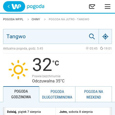
Trwa ładowanie
POLSKA
POGODA WP.PL
CHINY
POGODA NA JUTRO - TANGWO
EUROPA
ŚWIAT
Aktualna pogoda, godz.
5:45
05:45
19:01
32
JAKOŚĆ POWIETRZA
Prawie bezchmurnie
Odczuwalna 35°C
POGODA
POGODA
POGODA NA
GODZINOWA
DŁUGOTERMINOWA
WEEKEND