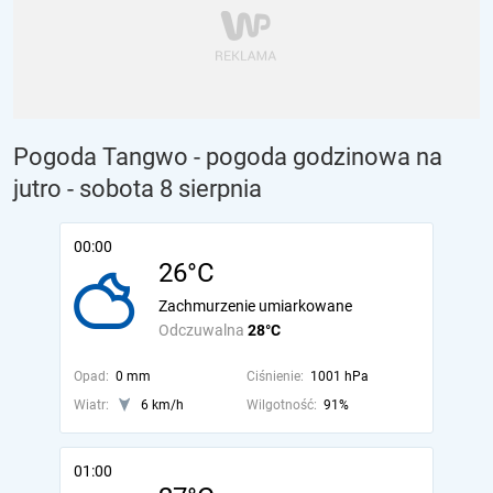
Pogoda Tangwo - pogoda godzinowa na
jutro
- sobota 8 sierpnia
00:00
26°C
Zachmurzenie umiarkowane
Odczuwalna
28°C
Opad:
0 mm
Ciśnienie:
1001 hPa
Wiatr:
6 km/h
Wilgotność:
91%
01:00