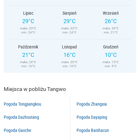
Lipiec
Sierpień
Wrzesień
29°C
29°C
26°C
maks. 33°C
maks. 32°C
maks. 30°C
min. 24°C
min. 24°C
min. 21°C
Październik
Listopad
Grudzień
21°C
16°C
10°C
maks. 26°C
maks. 20°C
maks. 15°C
min. 16°C
min. 10°C
min. 5°C
Miejsca w pobliżu Tangwo
Pogoda Tongjiangkou
Pogoda Zhangxia
Pogoda Dazhoutang
Pogoda Dayaping
Pogoda Gaoche
Pogoda Baishacun