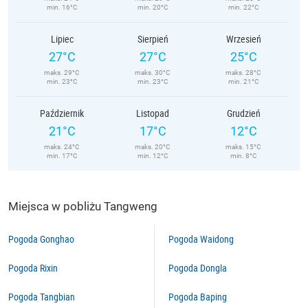
min. 16°C
min. 20°C
min. 22°C
Lipiec
Sierpień
Wrzesień
27°C
27°C
25°C
maks. 29°C
maks. 30°C
maks. 28°C
min. 23°C
min. 23°C
min. 21°C
Październik
Listopad
Grudzień
21°C
17°C
12°C
maks. 24°C
maks. 20°C
maks. 15°C
min. 17°C
min. 12°C
min. 8°C
Miejsca w pobliżu Tangweng
Pogoda Gonghao
Pogoda Waidong
Pogoda Rixin
Pogoda Dongla
Pogoda Tangbian
Pogoda Baping