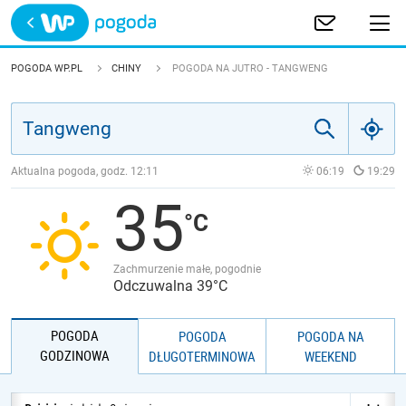
Trwa ładowanie
POLSKA
POGODA WP.PL
CHINY
POGODA NA JUTRO - TANGWENG
EUROPA
ŚWIAT
Aktualna pogoda, godz.
12:11
06:19
19:29
35
JAKOŚĆ POWIETRZA
Zachmurzenie małe, pogodnie
Odczuwalna 39°C
POGODA
POGODA
POGODA NA
GODZINOWA
DŁUGOTERMINOWA
WEEKEND