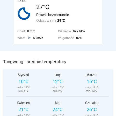
23:00
27°C
Prawie bezchmurnie
Odczuwalna
29°C
Opad:
0 mm
Ciśnienie:
999 hPa
Wiatr:
5 km/h
Wilgotność:
82%
Tangweng - średnie temperatury
Styczeń
Luty
Marzec
10°C
12°C
16°C
maks. 13°C
maks. 15°C
maks. 18°C
min. 6°C
min. 9°C
min. 12°C
Kwiecień
Maj
Czerwiec
21°C
24°C
26°C
maks. 24°C
maks. 26°C
maks. 28°C