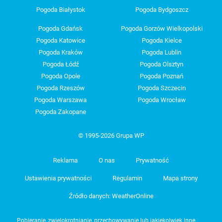
Pogoda Białystok
Pogoda Bydgoszcz
Pogoda Gdańsk
Pogoda Gorzów Wielkopolski
Pogoda Katowice
Pogoda Kielce
Pogoda Kraków
Pogoda Lublin
Pogoda Łódź
Pogoda Olsztyn
Pogoda Opole
Pogoda Poznań
Pogoda Rzeszów
Pogoda Szczecin
Pogoda Warszawa
Pogoda Wrocław
Pogoda Zakopane
© 1995-2026 Grupa WP
Reklama
O nas
Prywatność
Ustawienia prywatności
Regulamin
Mapa strony
Źródło danych: WeatherOnline
Pobieranie, zwielokrotnianie, przechowywanie lub jakiekolwiek inne