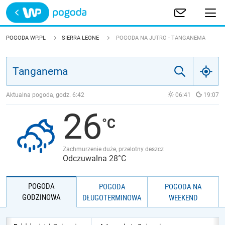
Trwa ładowanie
POLSKA
POGODA WP.PL
SIERRA LEONE
POGODA NA JUTRO - TANGANEMA
EUROPA
ŚWIAT
Aktualna pogoda, godz.
6:42
06:41
19:07
26
JAKOŚĆ POWIETRZA
Zachmurzenie duże, przelotny deszcz
Odczuwalna 28°C
POGODA
POGODA
POGODA NA
GODZINOWA
DŁUGOTERMINOWA
WEEKEND