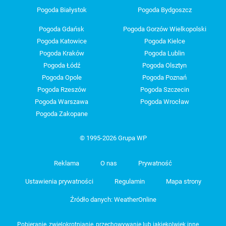
Pogoda Białystok
Pogoda Bydgoszcz
Pogoda Gdańsk
Pogoda Gorzów Wielkopolski
Pogoda Katowice
Pogoda Kielce
Pogoda Kraków
Pogoda Lublin
Pogoda Łódź
Pogoda Olsztyn
Pogoda Opole
Pogoda Poznań
Pogoda Rzeszów
Pogoda Szczecin
Pogoda Warszawa
Pogoda Wrocław
Pogoda Zakopane
© 1995-2026 Grupa WP
Reklama
O nas
Prywatność
Ustawienia prywatności
Regulamin
Mapa strony
Źródło danych: WeatherOnline
Pobieranie, zwielokrotnianie, przechowywanie lub jakiekolwiek inne