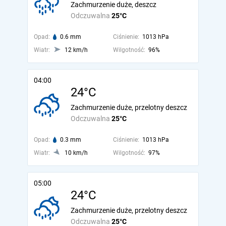
Zachmurzenie duże, deszcz
Odczuwalna
25°C
Opad:
0.6 mm
Ciśnienie:
1013 hPa
Wiatr:
12 km/h
Wilgotność:
96%
04:00
24°C
Zachmurzenie duże, przelotny deszcz
Odczuwalna
25°C
Opad:
0.3 mm
Ciśnienie:
1013 hPa
Wiatr:
10 km/h
Wilgotność:
97%
05:00
24°C
Zachmurzenie duże, przelotny deszcz
Odczuwalna
25°C