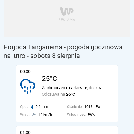
Pogoda Tanganema - pogoda godzinowa
na jutro
- sobota 8 sierpnia
00:00
25°C
Zachmurzenie całkowite, deszcz
Odczuwalna
26°C
Opad:
0.6 mm
Ciśnienie:
1013 hPa
Wiatr:
14 km/h
Wilgotność:
96%
01:00